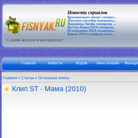
Новости сериалов
Криминальное чтиво смотре...
Миллион способов потерять...
Виноваты Звезды смотреть ...
Ив Сен-Лоран 2014 смотрет...
Исчезнувшая 2014 смотреть...
Бивень 2014 смотреть онла...
Главная
Новости
Форум
Кино онлайн
Женщи
Главная
»
Статьи
»
Остальные клипы
Клип ST - Мама (2010)