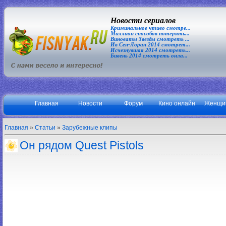
Новости сериалов
Криминальное чтиво смотре...
Миллион способов потерять...
Виноваты Звезды смотреть ...
Ив Сен-Лоран 2014 смотрет...
Исчезнувшая 2014 смотреть...
Бивень 2014 смотреть онла...
Главная
Новости
Форум
Кино онлайн
Женщи
Главная
»
Статьи
»
Зарубежные клипы
Он рядом Quest Pistols