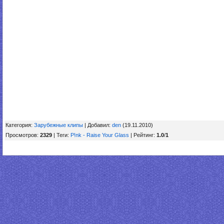
Категория
:
Зарубежные клипы
|
Добавил
:
den
(19.11.2010)
Просмотров
:
2329
|
Теги
:
P!nk - Raise Your Glass
|
Рейтинг
:
1.0
/
1