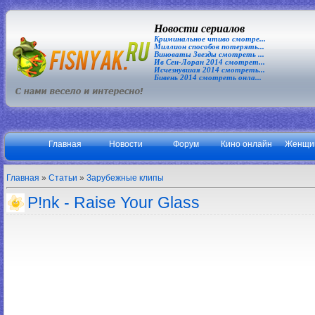
Новости сериалов
Криминальное чтиво смотре...
Миллион способов потерять...
Виноваты Звезды смотреть ...
Ив Сен-Лоран 2014 смотрет...
Исчезнувшая 2014 смотреть...
Бивень 2014 смотреть онла...
Главная
Новости
Форум
Кино онлайн
Женщи
Главная
»
Статьи
»
Зарубежные клипы
P!nk - Raise Your Glass