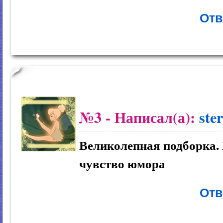
Отв
№3
- Написал(а):
ste
Великолепная подборка. 
чувство юмора
Отв