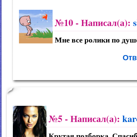
№10
- Написал(а):
Мне все ролики по душ
Отв
№5
- Написал(а):
kar
Крутая подборка. Спаси