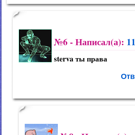
№6
- Написал(а):
1
sterva ты права
Отв