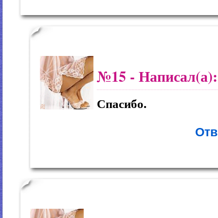
№15
- Написал(а)
Спасибо.
Отв