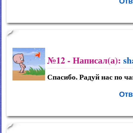
Отв
№12
- Написал(а):
sh
Спасибо. Радуй нас по ч
Отв