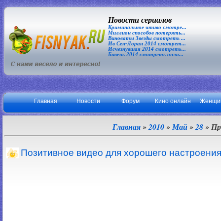
Новости сериалов
Криминальное чтиво смотре...
Миллион способов потерять...
Виноваты Звезды смотреть ...
Ив Сен-Лоран 2014 смотрет...
Исчезнувшая 2014 смотреть...
Бивень 2014 смотреть онла...
Главная
Новости
Форум
Кино онлайн
Женщи
Главная
»
2010
»
Май
»
28
» Пр
Позитивное видео для хорошего настроения