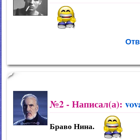
Отв
№2
- Написал(а):
vov
Браво Нина.