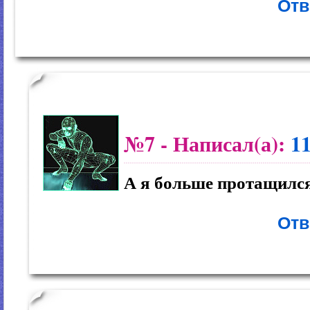
Отв
№7
- Написал(а):
1
А я больше протащился
Отв