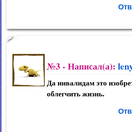
Отв
№3
- Написал(а):
len
Да инвалидам это изобре
облегчить жизнь.
Отв