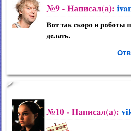
№9
- Написал(а):
iva
Вот так скоро и роботы п
делать.
Отв
№10
- Написал(а):
vi