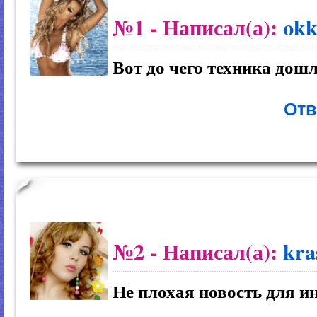
№1
- Написал(а):
ok
Вот до чего техника дошл
Отв
№2
- Написал(а):
kra
Не плохая новость для и