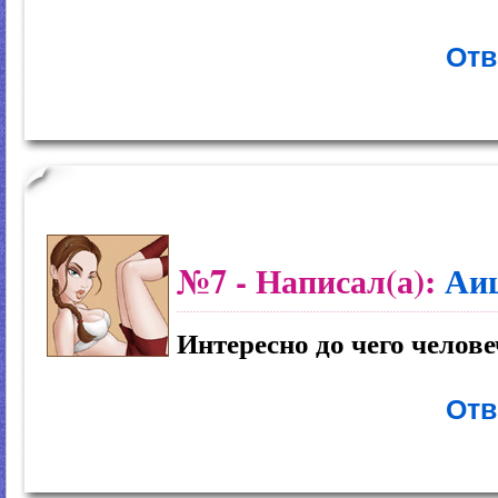
Отв
№7
- Написал(а):
Аи
Интересно до чего челове
Отв