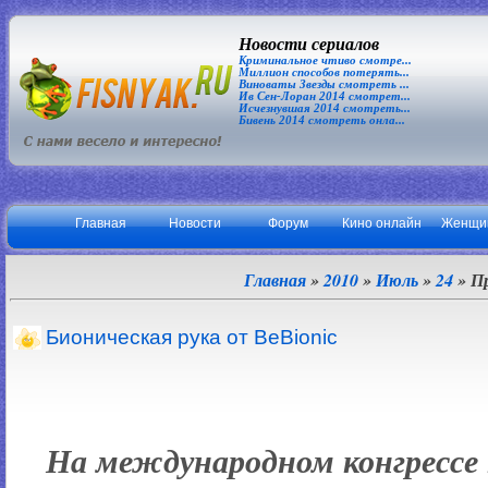
Новости сериалов
Криминальное чтиво смотре...
Миллион способов потерять...
Виноваты Звезды смотреть ...
Ив Сен-Лоран 2014 смотрет...
Исчезнувшая 2014 смотреть...
Бивень 2014 смотреть онла...
Главная
Новости
Форум
Кино онлайн
Женщи
Главная
»
2010
»
Июль
»
24
» П
Бионическая рука от BeBionic
На международном конгрессе