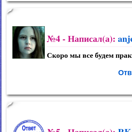
№4
- Написал(а):
anj
Скоро мы все будем пра
Отв
№5
- Написал(а):
RK