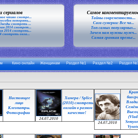
 сериалов
Самое комментируемо
ное чтиво смотре...
Тайны современности....
особов потерять...
Сага сумерки: Все ча...
везды смотреть ...
Топ самых популярных...
ан 2014 смотрет...
я 2014 смотреть...
Зачем нам нужны мужч...
4 смотреть онла...
Самая громкая премье...
ум
Кино онлайн
Женщинам
Раздел №1
Раздел №2
Раздел №
Кра
биогр
Настоящее
Химера / Splice
Влади
лицо
(2010) смотреть
Семён
Клеопатры.
онлайн в разном
Высоц
Фотографии
качестве!
(Vlad
24.07.2010
Semyon
24.07.2010
Vysot