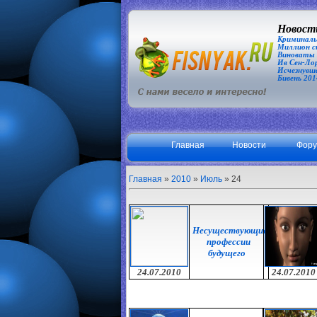
Новости
Криминаль
Миллион сп
Виноваты З
Ив Сен-Лор
Исчезнувша
Бивень 201
Главная
Новости
Фор
Главная
»
2010
»
Июль
»
24
Несуществующие
профессии
будущего
24.07.2010
24.07.2010