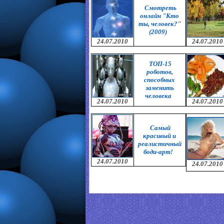
Смотреть
онлайн "Кто
ты, человек?"
(2009)
24.07.2010
24.07.2010
ТОП-15
роботов,
способных
заменить
человека
24.07.2010
24.07.2010
Самый
красивый и
реалистичный
боди-арт!
24.07.2010
24.07.2010