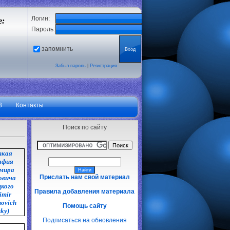
Логин:
е:
Пароль:
запомнить
Забыл пароль
|
Регистрация
3
Контакты
Поиск по сайту
ткая
афия
мира
Прислать нам свой материал
овича
кого
Правила добавления материала
imir
ovich
Помощь сайту
sky)
Подписаться на обновления