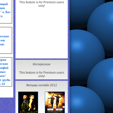
This feature is for Premium users
ующий
only!
тан
" в Лас-
се.
ческая
 от
nic
орка
еских
Интересное
рафий
ивых
This feature is for Premium users
шек!
only!
 груди.
 16
Фильмы онлайн 2012