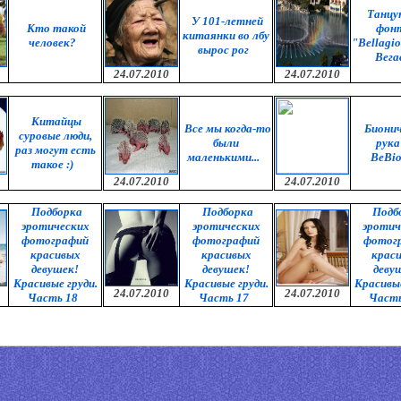
Танц
У 101-летней
Кто такой
фон
китаянки во лбу
человек?
"Bellagio
вырос рог
Вега
24.07.2010
24.07.2010
Китайцы
Все мы когда-то
Биони
суровые люди,
были
рука
раз могут есть
маленькими...
BeBio
такое :)
24.07.2010
24.07.2010
Подборка
Подборка
Подб
эротических
эротических
эротич
фотографий
фотографий
фотог
красивых
красивых
крас
девушек!
девушек!
деву
Красивые груди.
Красивые груди.
Красивые
24.07.2010
24.07.2010
Часть 18
Часть 17
Часть