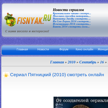
Новости сериалов
Криминальное чтиво смотре...
Миллион способов потерять...
Виноваты Звезды смотреть ...
Ив Сен-Лоран 2014 смотрет...
Исчезнувшая 2014 смотреть...
Бивень 2014 смотреть онла...
Главная
Новости
Форум
Кино онлайн
Женщи
Главная
»
2010
»
Сентябрь
»
16
»
Сериал Пятницкий (2010) смотреть онлайн