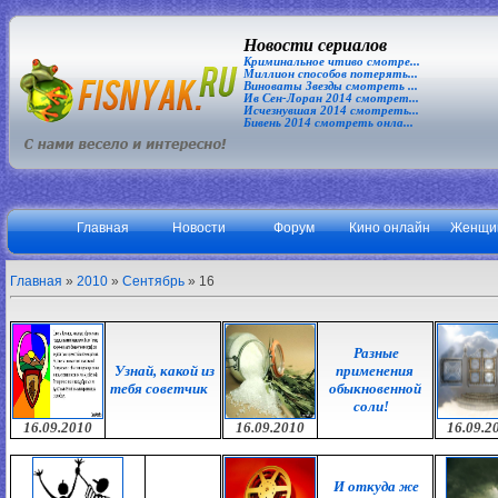
Новости сериалов
Криминальное чтиво смотре...
Миллион способов потерять...
Виноваты Звезды смотреть ...
Ив Сен-Лоран 2014 смотрет...
Исчезнувшая 2014 смотреть...
Бивень 2014 смотреть онла...
Главная
Новости
Форум
Кино онлайн
Женщи
Главная
»
2010
»
Сентябрь
»
16
Разные
Узнай, какой из
применения
тебя советчик
обыкновенной
соли!
16.09.2010
16.09.2010
16.09.2
И откуда же