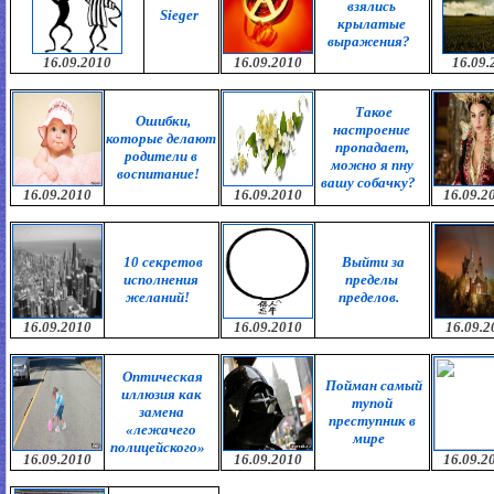
взялись
Sieger
крылатые
выражения?
16.09.2010
16.09.2010
16.09.
Такое
Ошибки,
настроение
которые делают
пропадает,
родители в
можно я пну
воспитание!
вашу собачку?
16.09.2010
16.09.2010
16.09.2
10 секретов
Выйти за
исполнения
пределы
желаний!
пределов.
16.09.2010
16.09.2010
16.09.2
Оптическая
Пойман самый
иллюзия как
тупой
замена
преступник в
«лежачего
мире
полицейского»
16.09.2010
16.09.2010
16.09.2