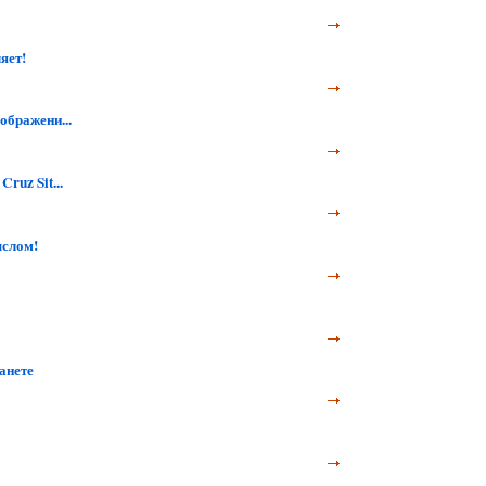
яет!
бражени...
ruz Sit...
ыслом!
анете