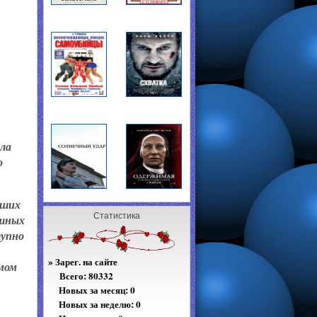
ила
о
вших
Статистика
ашных
тупно
»
Зарег. на сайте
амом
Всего:
80332
Новых за месяц: 0
Новых за неделю: 0