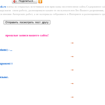
Поделиться…
yak.ru
взяты из открытых источников или присланы посетителями сайта.Содержимое са
наружили свою работу, размещенную каким-то пользователем
Без Вашего разрешения,
тся именно Авторских работ, а не материала собранного в Интернете и размещенного где
прошлые записи нашего сайта!
no) - ...
дракон:-)
языке.