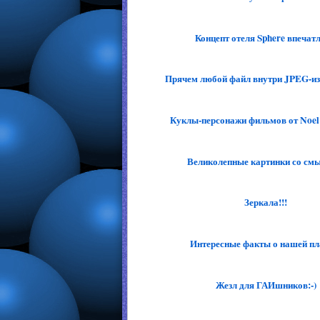
Концепт отеля Sphere впечатл
Прячем любой файл внутри JPEG-изо
Куклы-персонажи фильмов от Noel C
Великолепные картинки со см
Зеркала!!!
Интересные факты о нашей пл
Жезл для ГАИшников:-)