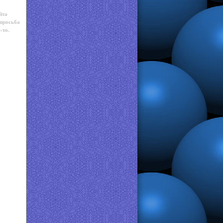
йта
 просьба
-то.