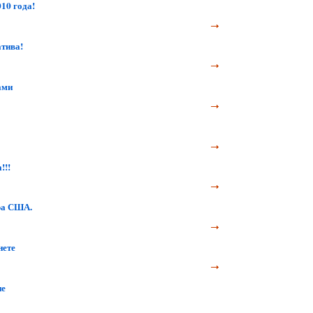
10 года!
тива!
ами
!!!
ра США.
нете
ие