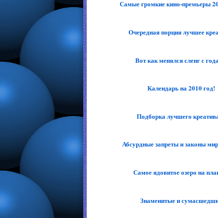
Самые громкие кино-премьеры 20
Очередная порция лучшее креа
Вот как менялся сленг с год
Календарь на 2010 год!
Подборка лучшего креатива
Абсурдные запреты и законы ми
Самое ядовитое озеро на пла
Знаменитые и сумасшедш