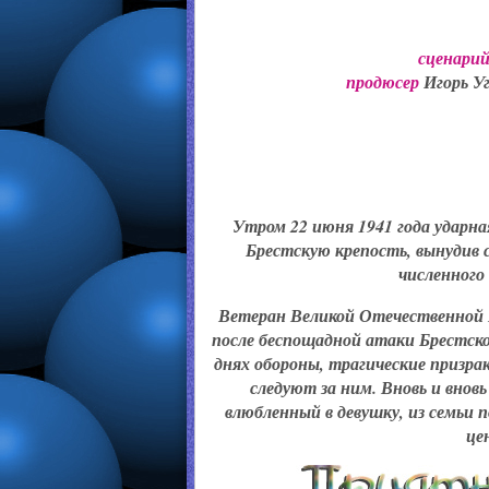
сценари
продюсер
Игорь У
Утром 22 июня 1941 года ударн
Брестскую крепость, вынудив с
численного
Ветеран Великой Отечественной 
после беспощадной атаки Брестско
днях обороны, трагические призра
следуют за ним. Вновь и вновь
влюбленный в девушку, из семьи 
це