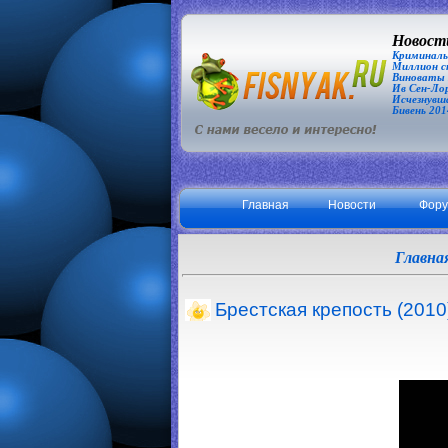
Новости
Криминаль
Миллион сп
Виноваты З
Ив Сен-Лор
Исчезнувша
Бивень 201
Главная
Новости
Фор
Главна
Брестская крепость (2010