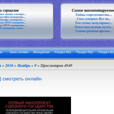
 сериалов
Самое комментируемо
ное чтиво смотре...
Тайны современности....
особов потерять...
Сага сумерки: Все ча...
везды смотреть ...
Топ самых популярных...
ан 2014 смотрет...
я 2014 смотреть...
Зачем нам нужны мужч...
4 смотреть онла...
Самая громкая премье...
ум
Кино онлайн
Женщинам
Раздел №1
Раздел №2
Раздел №
я
»
2010
»
Ноябрь
»
9
» Просмотров 4949
) смотреть онлайн