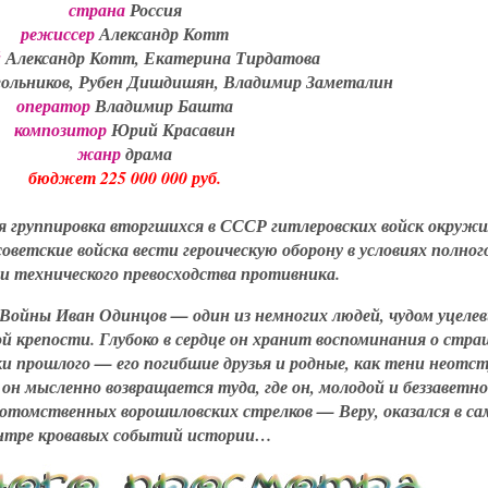
страна
Россия
режиссер
Александр Котт
й
Александр Котт, Екатерина Тирдатова
гольников, Рубен Дишдишян, Владимир Заметалин
оператор
Владимир Башта
композитор
Юрий Красавин
жанр
драма
бюджет 225 000 000 руб.
ая группировка вторгшихся в СССР гитлеровских войск окруж
оветские войска вести героическую оборону в условиях полног
 и технического превосходства противника.
Войны Иван Одинцов — один из немногих людей, чудом уцеле
й крепости. Глубоко в сердце он хранит воспоминания о стр
ки прошлого — его погибшие друзья и родные, как тени неотс
 он мысленно возвращается туда, где он, молодой и беззаветно
потомственных ворошиловских стрелков — Веру, оказался в с
нтре кровавых событий истории…