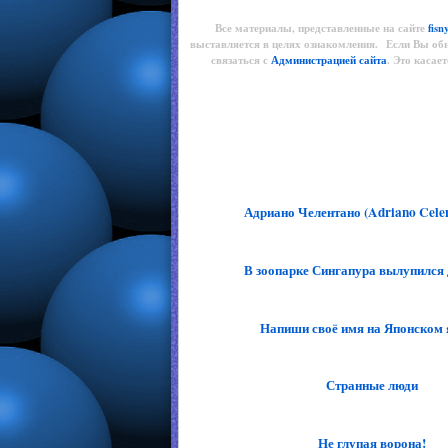
Все материалы, представленные на сайте
fisn
выставляется в целях ознакомления. Если Вы об
связаться с
Администрацией сайта
. Это касае
Адриано Челентано (Adriano Celenta
В зоопарке Сингапура вылупился 
Напиши своё имя на Японском 
Странные люди
Не глупая ворона!