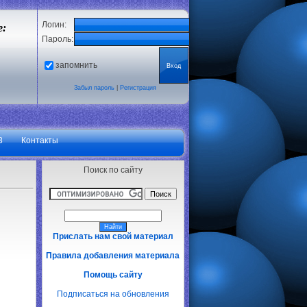
Логин:
е:
Пароль:
запомнить
Забыл пароль
|
Регистрация
3
Контакты
Поиск по сайту
Прислать нам свой материал
Правила добавления материала
Помощь сайту
Подписаться на обновления