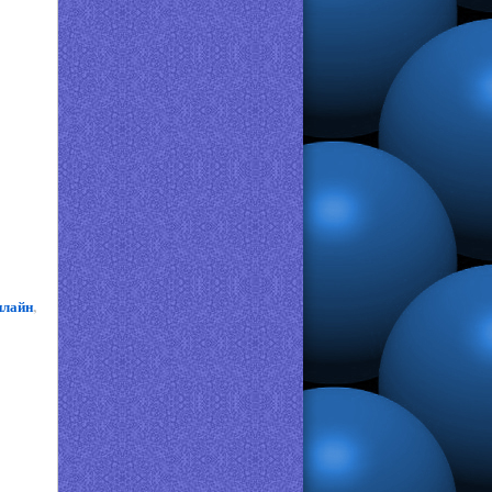
нлайн
,