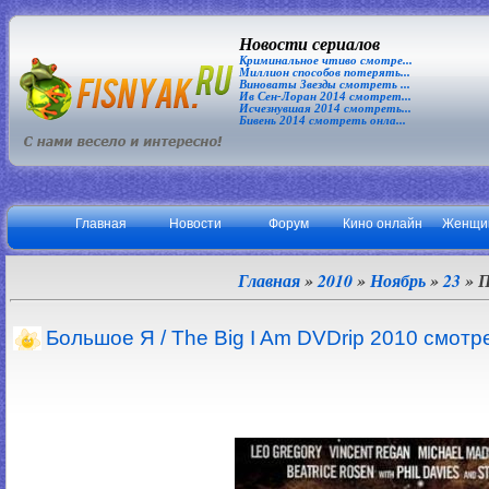
Новости сериалов
Криминальное чтиво смотре...
Миллион способов потерять...
Виноваты Звезды смотреть ...
Ив Сен-Лоран 2014 смотрет...
Исчезнувшая 2014 смотреть...
Бивень 2014 смотреть онла...
Главная
Новости
Форум
Кино онлайн
Женщи
Главная
»
2010
»
Ноябрь
»
23
» П
Большое Я / The Big I Am DVDrip 2010 смотр