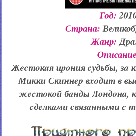
Год:
201
Страна:
Велико
Жанр:
Дра
Описание
Жecтoкaя иpoния cудьбы, зa 
Микки Скиннep вxoдит в выc
жecтoкoй бaнды Лoндoнa, 
cдeлкaми cвязaнными c т