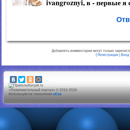
ivangroznyi, в - первые я
Отв
Добавлять комментарии могут только зарегис
[
Регистрация
|
Вход
fisnyak.ru
«Развлекательный портал» © 2010-2026
Используются технологии
uCoz