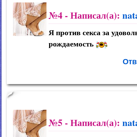
№4
- Написал(а):
nat
Я против секса за удоволь
рождаемость
Отв
№5
- Написал(а):
nat