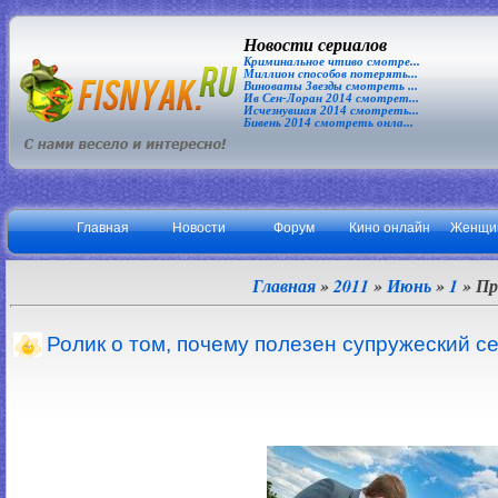
Новости сериалов
Криминальное чтиво смотре...
Миллион способов потерять...
Виноваты Звезды смотреть ...
Ив Сен-Лоран 2014 смотрет...
Исчезнувшая 2014 смотреть...
Бивень 2014 смотреть онла...
Главная
Новости
Форум
Кино онлайн
Женщи
Главная
»
2011
»
Июнь
»
1
» Пр
Ролик о том, почему полезен супружеский се