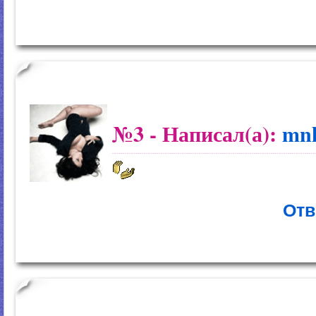
№3
- Написал(а):
mn
Отв