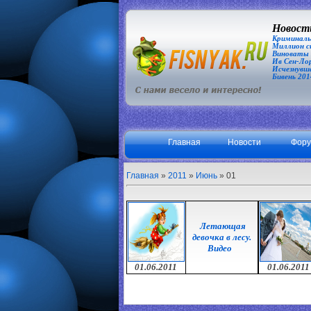
Новости
Криминаль
Миллион сп
Виноваты З
Ив Сен-Лор
Исчезнувша
Бивень 201
Главная
Новости
Фор
Главная
»
2011
»
Июнь
»
01
Летающая
девочка в лесу.
Видео
01.06.2011
01.06.2011