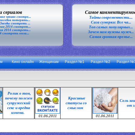
 сериалов
Самое комментируемо
ное чтиво смотре...
Тайны современности....
особов потерять...
Сага сумерки: Все ча...
везды смотреть ...
Топ самых популярных...
ан 2014 смотрет...
я 2014 смотреть...
Зачем нам нужны мужч...
4 смотреть онла...
Самая громкая премье...
ум
Кино онлайн
Женщинам
Раздел №1
Раздел №2
Раздел №
Ролик о том,
почему полезен
Красивые
Соль з
супружеский
статусы со
от з
секс и вредна
смыслом
измена.
01.06.2011
01.06.2011