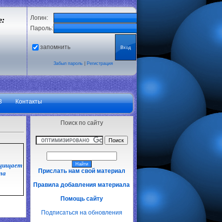
Логин:
е:
Пароль:
запомнить
Забыл пароль
|
Регистрация
3
Контакты
Поиск по сайту
ащищает
Прислать нам свой материал
ла
Правила добавления материала
Помощь сайту
Подписаться на обновления