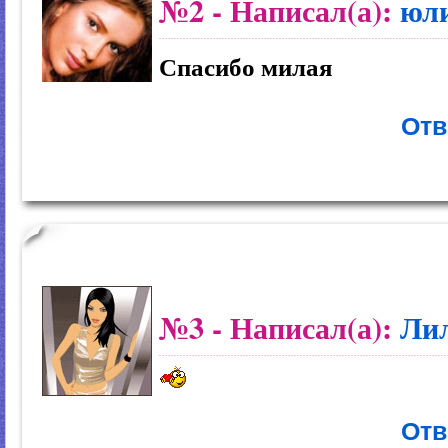
№2
- Написал(а):
юл
Спасибо милая
Отв
№3
- Написал(а):
Ли
Отв