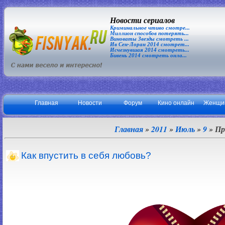
Новости сериалов
Криминальное чтиво смотре...
Миллион способов потерять...
Виноваты Звезды смотреть ...
Ив Сен-Лоран 2014 смотрет...
Исчезнувшая 2014 смотреть...
Бивень 2014 смотреть онла...
Главная
Новости
Форум
Кино онлайн
Женщи
Главная
»
2011
»
Июль
»
9
» Пр
Как впустить в себя любовь?