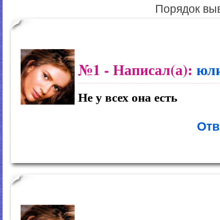
Порядок вы
№1
- Написал(а):
юл
Не у всех она есть
Отв