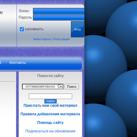
Логин:
е:
Пароль:
запомнить
Забыл пароль
|
Регистрация
3
Контакты
Поиск по сайту
Прислать нам свой материал
Правила добавления материала
Помощь сайту
Подписаться на обновления