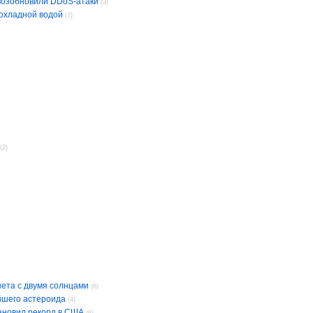
 возобновили DDoS-атаки
(3)
охладной водой
(7)
(2)
ета с двумя солнцами
(6)
йшего астероида
(4)
ановил рекорд в США