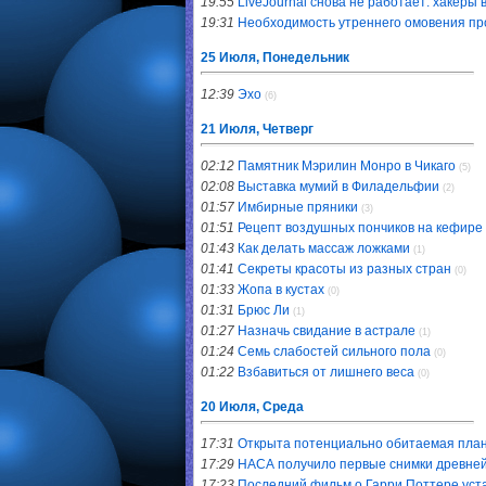
19:55
LiveJournal снова не работает: хакеры
19:31
Необходимость утреннего омовения пр
25 Июля, Понедельник
12:39
Эхо
(6)
21 Июля, Четверг
02:12
Памятник Мэрилин Монро в Чикаго
(5)
02:08
Выставка мумий в Филадельфии
(2)
01:57
Имбирные пряники
(3)
01:51
Рецепт воздушных пончиков на кефире
01:43
Как делать массаж ложками
(1)
01:41
Секреты красоты из разных стран
(0)
01:33
Жопа в кустах
(0)
01:31
Брюс Ли
(1)
01:27
Назначь свидание в астрале
(1)
01:24
Семь слабостей сильного пола
(0)
01:22
Bзбавиться от лишнего веса
(0)
20 Июля, Среда
17:31
Открыта потенциально обитаемая план
17:29
НАСА получило первые снимки древне
17:23
Последний фильм о Гарри Поттере уст