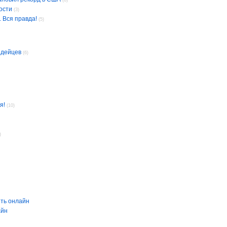
(6)
ости
(3)
 Вся правда!
(5)
ндейцев
(6)
я!
(10)
)
ть онлайн
айн