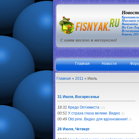
Новости
Криминаль
Миллион сп
Виноваты З
Ив Сен-Лор
Исчезнувша
Бивень 201
Главная
Новости
Фор
Главная
»
2011
»
Июль
31 Июля, Воскресенье
18:31
Кредо Оптимиста
(13)
00:51
У страха глаза велики. Видео
(6)
00:49
Old pine. Видео для вдохновения!
(5)
28 Июля, Четверг