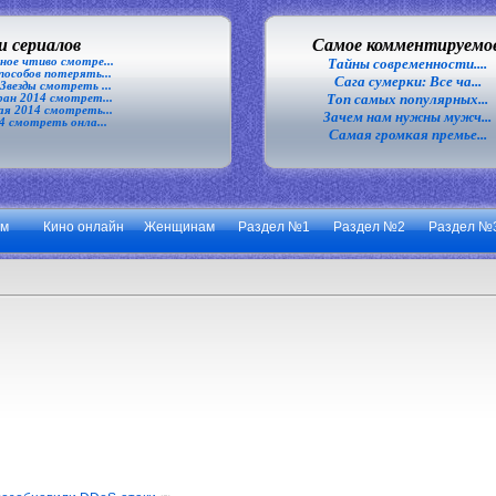
 сериалов
Самое комментируемо
ное чтиво смотре...
Тайны современности....
особов потерять...
Сага сумерки: Все ча...
везды смотреть ...
Топ самых популярных...
ан 2014 смотрет...
я 2014 смотреть...
Зачем нам нужны мужч...
4 смотреть онла...
Самая громкая премье...
ум
Кино онлайн
Женщинам
Раздел №1
Раздел №2
Раздел №