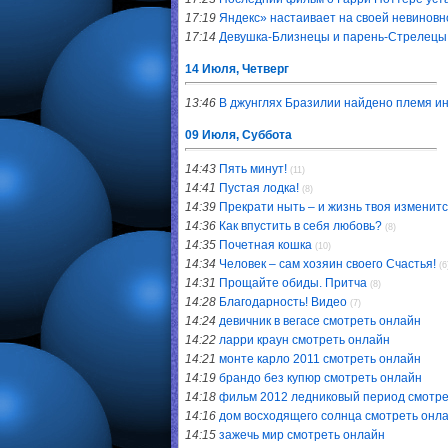
17:19
Яндекс» настаивает на своей невиновн
17:14
Девушка-Близнецы и парень-Стрелецы.
14 Июля, Четверг
13:46
В джунглях Бразилии найдено племя и
09 Июля, Суббота
14:43
Пять минут!
(11)
14:41
Пустая лодка!
(8)
14:39
Прекрати ныть – и жизнь твоя изменитс
14:36
Как впустить в себя любовь?
(8)
14:35
Почетная кошка
(10)
14:34
Человек – сам хозяин своего Счастья!
(6
14:31
Прощайте обиды. Притча
(8)
14:28
Благодарность! Видео
(7)
14:24
девичник в вегасе смотреть онлайн
14:22
ларри краун смотреть онлайн
14:21
монте карло 2011 смотреть онлайн
14:19
брандо без купюр смотреть онлайн
14:18
фильм 2012 ледниковый период смотре
14:16
дом восходящего солнца смотреть онл
14:15
зажечь мир смотреть онлайн