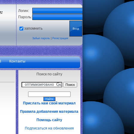
Логин:
е:
Пароль:
запомнить
Забыл пароль
|
Регистрация
3
Контакты
Поиск по сайту
Прислать нам свой материал
Правила добавления материала
Помощь сайту
Подписаться на обновления