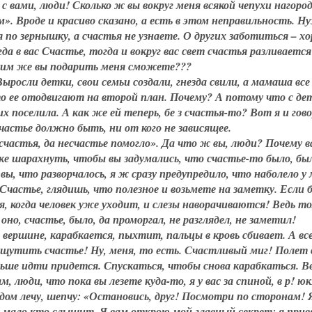
с вами, люди! Сколько ж вы вокруг меня всякой чепухи нагоро
. Вроде и красиво сказано, а есть в этом неправильность. 
я по зернышку, а счастья не узнаете. О других заботиться – х
гда в вас Счастье, тогда и вокруг вас свет счастья разливаетс
ким же вы подарить меня сможете???
ыросли детки, свои семьи создали, гнезда свили, а мамаша все
о ее отодвигают на второй план. Почему? А потому что с де
их поселила. А как же ей теперь, бе з счастья-то? Вот я и гов
частье должно быть, ни от кого не зависящее.
счастья, да несчастье помогло». Да что ж вы, люди? Почему в
е шарахнуть, чтобы вы задумались, что счастье-то было, был
ы, что разворчалось, я ж сразу предупредило, что наболело у 
Счастье, глядишь, что полезное и возьмете на заметку. Если 
ья, когда человек уже уходит, и слезы наворачиваются! Ведь т
но, счастье, было, да проморгал, не разглядел, не заметил!
й вершине, карабкается, пыхтит, пальцы в кровь сбивает. А вс
ощутить счастье! Ну, меня, то есть. Счастливый миг! Полет
льше идти придется. Спускаться, чтобы снова карабкаться. В
, люди, что пока вы лезете куда-то, я у вас за спиной, в р! юк
дом лечу, шепчу: «Остановись, друг! Посмотри по сторонам! 
– мало кто слышит. Я вам открою мой главный секрет: я прив