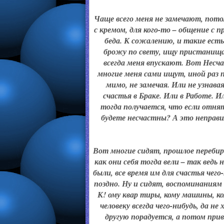
Чаще всего меня не замечают, пото
с кремом, для кого-то – общение с пр
беда. К сожалению, и такие ест
брожу по свету, ищу пристанища. 
всегда меня впускают. Вот Несча
многие меня сами ищут, иной раз 
мимо, не замечая. Или не узна
счастья в Браке. Или в Работе. 
тогда получается, что если отнять
будете несчастны? А это неправил
Вот многие сидят, прошлое перебир
как они себя тогда вели – так ведь
были, все время им для счастья чего
поздно. Ну и сидят, воспоминаниям 
К! ому квар тиры, кому машины, ко
человеку всегда чего-нибудь, да н
другую порадуется, а потом прив