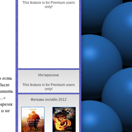
This feature is for Premium users
only!
Интересное
о есть
 было
This feature is for Premium users
only!
тавить
е…»
Фильмы онлайн 2012
 время
 и не