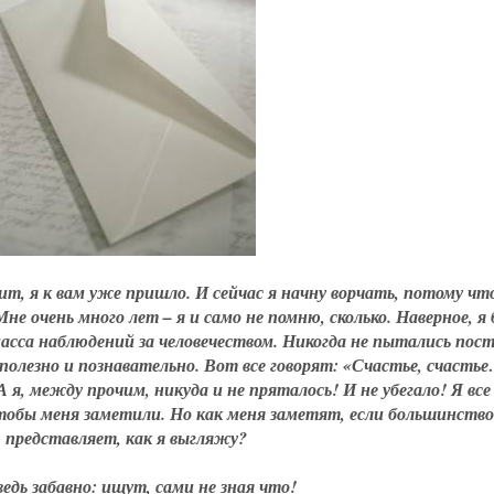
ит, я к вам уже пришло. И сейчас я начну ворчать, потому чт
е очень много лет – я и само не помню, сколько. Наверное, я
масса наблюдений за человечеством. Никогда не пытались пос
 полезно и познавательно. Вот все говорят: «Счастье, счасть
я, между прочим, никуда и не пряталось! И не убегало! Я все
тобы меня заметили. Но как меня заметят, если большинство
представляет, как я выгляжу?
едь забавно: ищут, сами не зная что!