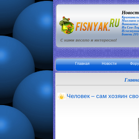
Новости
Криминаль
Миллион сп
Виноваты З
Ив Сен-Лор
Исчезнувша
Бивень 201
Главная
Новости
Фор
Главн
Человек – сам хозяин сво