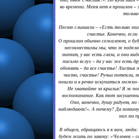
ко времени. Меня нет в прошлом –
только
Песню слышали – «Есть только миг,
счастье. Конечно, если
О прошлом обычно сожалеют, о буд
несовместимы мы, что ж поделае
значит, у вас есть глаза, и они в
письмо вслух – да у вас же есть 
обонять – да все счастье! Листья 
чисто, счастье! Ручьи потекли, т
пошли и в речке искупаться можно –
Не хватайте за крылья! Я ж по
воспоминание. Как тот засушенный
Оно, конечно, душу радует, но
наблюдают!». А почему? Да потому 
них ни п
В общем, обращаюсь я к вам, люди:
будем жить по закону: «Человек – 