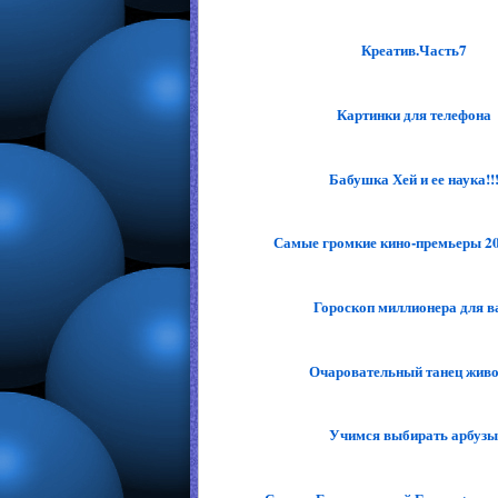
Креатив.Часть7
Картинки для телефона
Бабушка Хей и ее наука!!
Самые громкие кино-премьеры 20
Гороскоп миллионера для в
Очаровательный танец живо
Учимся выбирать арбуз