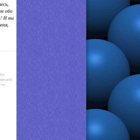
есь,
те обо
! И вы
еня,
йта
 просьба
-то.