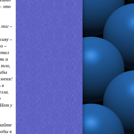
– это
 миг –
живу –
о –
читал
ть и
 тло,
рибы
 меня!
 в
зла.
е
 Нет у
вайте
тобы к