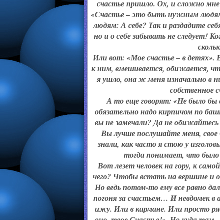
счастье пришло. Ох, и сложно мне 
«Счастье – это быть нужным людям»
людям: А себе? Так и раздадите себ
но и о себе забывать не следует! Ко
сколь
Или вот: «Мое счастье – в детях». В
к ним, вмешивается, обижается, чт
я ушло, она ж меня изначально в н
собственное с
А то еще говорят: «Не было бы 
обязательно надо кирпичом по башк
вы не замечали? Да не обижайтесь в
Вы лучше послушайте меня, свое 
знали, как часто я стою у изголов
тогда понимает, что было о
Вот лезет человек на гору, к само
чего? Чтобы встать на вершине и 
Но ведь потом-то ему все равно да
погоня за счастьем… И невдомек в ам
ижу. Или в кармане. Или просто ря
оно, твое Счастье!». Но куда там 