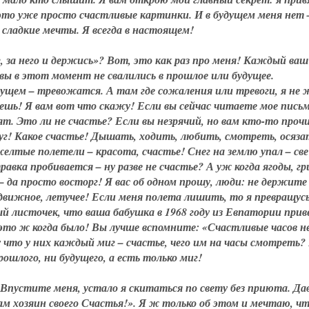
 это уже просто счастливые картинки. И в будущем меня нет 
 сладкие мечты. Я всегда в настоящем!
 за него и держись»? Вот, это как раз про меня! Каждый ваш
 вы в этот момент не свалились в прошлое или будущее.
ущем – тревожатся. А там где сожаления или тревоги, я не 
шь! Я вам вот что скажу! Если вы сейчас читаете мое письм
идят. Это ли не счастье? Если вы незрячий, но вам кто-то про
друг! Какое счастье! Дышать, ходить, любить, смотреть, осяза
желтые полетели – красота, счастье! Снег на землю упал – све
равка пробивается – ну разве не счастье? А уж когда ягоды, г
 да просто восторг! Я вас об одном прошу, люди: не держите
движное, летучее! Если меня полета лишить, то я превращусь
 листочек, что ваша бабушка в 1968 году из Евпатории приве
 это ж когда было! Вы лучше вспомните: «Счастливые часов н
что у них каждый миг – счастье, чего им на часы смотреть?
рошлого, ни будущего, а есть только миг!
 Впустите меня, устало я скитаться по свету без приюта. Да
сам хозяин своего Счастья!». Я ж только об этом и мечтаю, ч