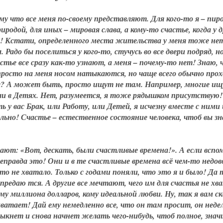
му что все меня по-своему представляют. Для кого-то я – пи
иродой, для иных – мировая слава, а кому-то счастье, когда у д
ь! Кстати, определенного места жительства у меня тоже нет
Радо бы поселиться у кого-то, стучусь во все двери подряд, но
стье все сразу как-то узнают, а меня – почему-то нет! Знаю, 
просто на меня носом натыкаются, но чаще всего обычно про
вая? А может быть, просто ищут не там. Например, многие и
Или в Детях. Нет, разумеется, я тоже рядышком присутствую!
 у вас Брак, или Работу, или Детей, я исчезну вместе с ними 
ьно! Счастье – естественное состояние человека, чтоб вы зн
ают: «Вот, дескать, были счастливые времена!». А если вспо
 неправда это! Они и в те счастливые времена всё чем-то недо
-то не хватало. Только с годами поняли, что это я и было! Да 
предаю тся. А другие все мечтают, чего им для счастья не хв
му миллиона долларов, кому идеальной любви. Ну, так я вам с
е хватает! Дай ему немедленно все, что он там просит, он неде
ыкнет и снова начнет желать чего-нибудь, чтоб полное, знач