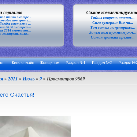
 сериалов
Самое комментируемо
ное чтиво смотре...
Тайны современности....
особов потерять...
Сага сумерки: Все ча...
везды смотреть ...
Топ самых популярных...
ан 2014 смотрет...
я 2014 смотреть...
Зачем нам нужны мужч...
4 смотреть онла...
Самая громкая премье...
ум
Кино онлайн
Женщинам
Раздел №1
Раздел №2
Раздел №
ая
»
2011
»
Июль
»
9
» Просмотров 9869
его Счастья!