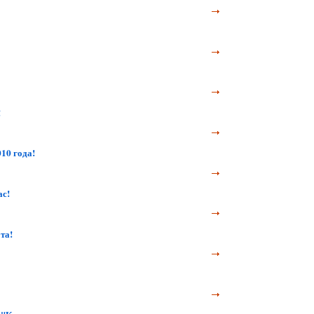
!
10 года!
ас!
та!
ы