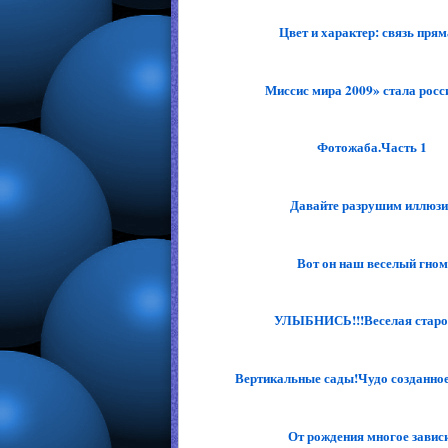
Цвет и характер: связь прям
Миссис мира 2009» стала росс
Фотожаба.Часть 1
Давайте разрушим иллюзи
Вот он наш веселый гном
УЛЫБНИСЬ!!!Веселая старо
Вертикальные сады!Чудо созданное 
От рождения многое завис