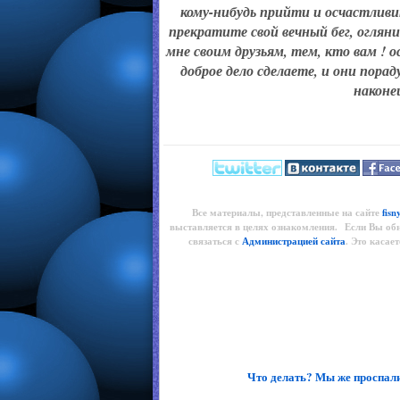
кому-нибудь прийти и осчастливи
прекратите свой вечный бег, огляни
мне своим друзьям, тем, кто вам !
доброе дело сделаете, и они пор
наконе
Все материалы, представленные на сайте
fisn
выставляется в целях ознакомления. Если Вы об
связаться с
Администрацией сайта
. Это касае
Что делать? Мы же проспали