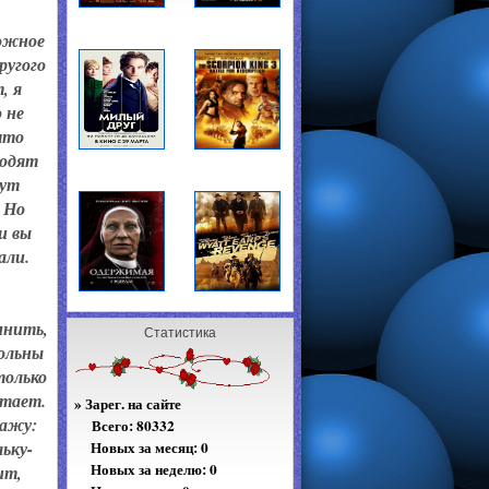
рожное
ругого
, я
 не
что
ходят
щут
 Но
и вы
али.
мнить,
Статистика
вольны
только
атает.
»
Зарег. на сайте
кажу:
Всего:
80332
льку-
Новых за месяц: 0
Новых за неделю: 0
ит,