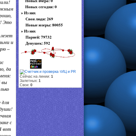
Новых вчера: 0
дили!
Новых сегодня: 0
Нужным
»
Из них
орошо,
Свои люди: 269
я! Это
Новые юзеры: 80055
»
Из них
 лезет
Парней: 79732
тьми и
Девушек: 592
орю –
ас
о, да
меня:
Сейчас на линии:
1
Залетных:
1
б вы
Свои:
0
олько
е для
 души!
ечная
заке с
Я вот
язано