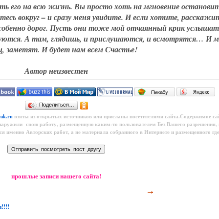
ть его на всю жизнь. Вы просто хоть на мгновение остановит
тесь вокруг – и сразу меня увидите. И если хотите, расскажи
 особенно дорог. Пусть они тоже мой отчаянный крик услышат
адуются. А там, глядишь, и прислушаются, и всмотрятся… И м
ц, заметят. И будет нам всем Счастье!
Автор неизвестен
Поделиться…
yak.ru
взяты из открытых источников или присланы посетителями сайта.Содержимое са
наружили свою работу, размещенную каким-то пользователем
Без Вашего разрешения,
тся именно Авторских работ, а не материала собранного в Интернете и размещенного где
прошлые записи нашего сайта!
!!!!