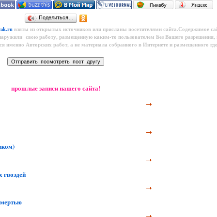
Поделиться…
yak.ru
взяты из открытых источников или присланы посетителями сайта.Содержимое са
наружили свою работу, размещенную каким-то пользователем
Без Вашего разрешения,
тся именно Авторских работ, а не материала собранного в Интернете и размещенного где
прошлые записи нашего сайта!
иком)
х гвоздей
смертью