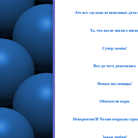
Это все сделано из ненужных детале
То, что вы не знали о виск
Супер лампа!
Вот до чего докатились
Новые пословицы!
Обитатели моря.
Невероятно!В Чехии открыли странн
Закон любви!