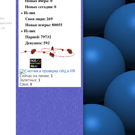
Новых вчера: 0
Новых сегодня: 0
»
Из них
йта
Свои люди: 269
 просьба
Новые юзеры: 80055
-то.
»
Из них
Парней: 79732
Девушек: 592
Сейчас на линии:
1
Залетных:
1
Свои:
0