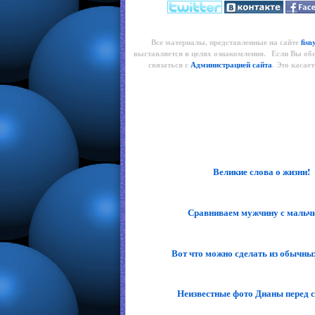
Все материалы, представленные на сайте
fisn
выставляется в целях ознакомления. Если Вы об
связаться с
Администрацией сайта
. Это касае
Великие слова о жизни!
Сравниваем мужчину с мальч
Вот что можно сделать из обычны
Неизвестные фото Дианы перед 