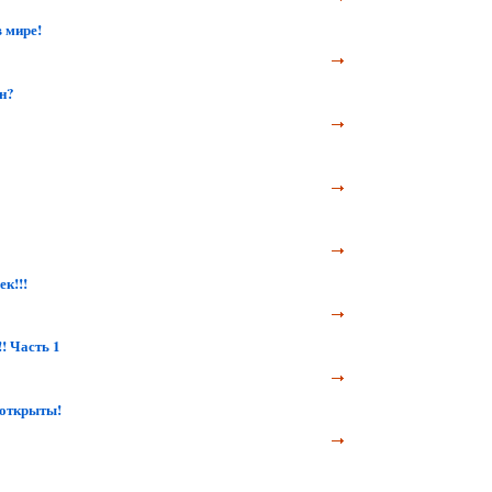
 мире!
н?
к!!!
! Часть 1
 открыты!