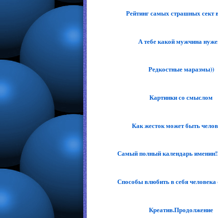
Рейтинг самых страшных сект в
А тебе какой мужчина нуже
Редкостные маразмы))
Картинки со смыслом
Как жесток может быть челове
Самый полный календарь именин!!
Способы влюбить в себя человека
Креатив.Продолжение