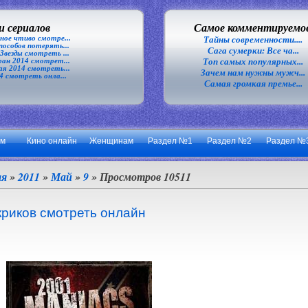
 сериалов
Самое комментируемо
ное чтиво смотре...
Тайны современности....
особов потерять...
Сага сумерки: Все ча...
везды смотреть ...
Топ самых популярных...
ан 2014 смотрет...
я 2014 смотреть...
Зачем нам нужны мужч...
4 смотреть онла...
Самая громкая премье...
ум
Кино онлайн
Женщинам
Раздел №1
Раздел №2
Раздел №
ая
»
2011
»
Май
»
9
» Просмотров 10511
криков смотреть онлайн