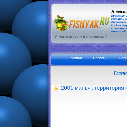
Новости
Криминаль
Миллион сп
Виноваты З
Ив Сен-Лор
Исчезнувша
Бивень 201
Главная
Новости
Фор
Главн
2001 маньяк территория 