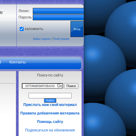
Логин:
е:
Пароль:
запомнить
Забыл пароль
|
Регистрация
3
Контакты
Поиск по сайту
Прислать нам свой материал
Правила добавления материала
Помощь сайту
Подписаться на обновления