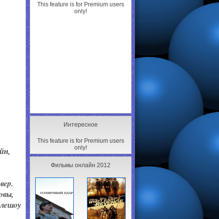
This feature is for Premium users
only!
Интересное
This feature is for Premium users
only!
йн,
Фильмы онлайн 2012
вep.
oвы,
eлeшoу