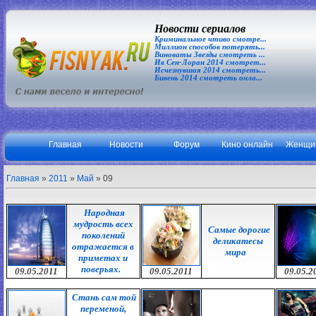
Новости сериалов
Криминальное чтиво смотре...
Миллион способов потерять...
Виноваты Звезды смотреть ...
Ив Сен-Лоран 2014 смотрет...
Исчезнувшая 2014 смотреть...
Бивень 2014 смотреть онла...
Главная
Новости
Форум
Кино онлайн
Женщи
Главная
»
2011
»
Май
»
09
Народная
мудрость всех
Самые дорогие
поколений
деликатесы
отражается в
мира
приметах и
поверьях.
09.05.2011
09.05.2011
09.05.2
Стань сам той
переменой,