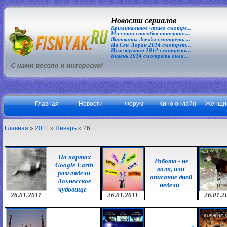
Новости сериалов
Криминальное чтиво смотре...
Миллион способов потерять...
Виноваты Звезды смотреть ...
Ив Сен-Лоран 2014 смотрет...
Исчезнувшая 2014 смотреть...
Бивень 2014 смотреть онла...
Главная
Новости
Форум
Кино онлайн
Женщи
Главная
»
2011
»
Январь
»
26
На картах
Работа - не
Google Earth
волк, или
разглядели
описание дней
Лохнесское
недели
чудовище
26.01.2011
26.01.2011
26.01.2