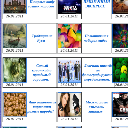
Пищевые табу
ПРИЗРАЧНЫЙ
разных народов
ЭКСПРЕСС
26.01.2011
26.01.2011
26.01.2
Традиции на
Позиттивная
Руси
поборак видео
26.01.2011
26.01.2011
26.01.2
Самый
Летчики никогда
короткий и
не
правдивый
фотографируются
гороскоп.
перед полетом.
26.01.2011
26.01.2011
26.01.2
Что готовят из
Можно ли не
картошки
смывать
разные народы?
макияж
26.01.2011
26.01.2011
26.01.2