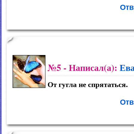
Отв
№5
- Написал(а):
Ев
От гугла не спрятаться.
Отв