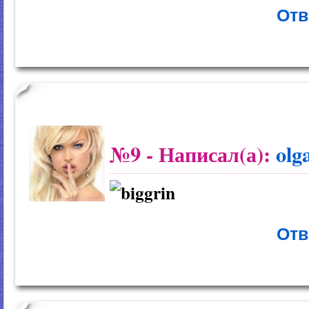
Отв
№9
- Написал(а):
olg
Отв