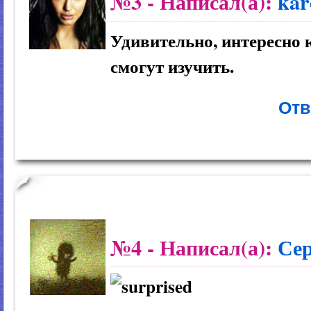
№3
- Написал(а):
kar
Удивительно, интересно 
смогут изучить.
Отв
№4
- Написал(а):
Се