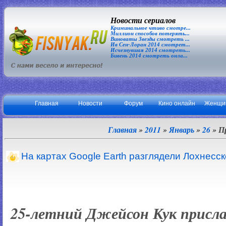
Новости сериалов
Криминальное чтиво смотре...
Миллион способов потерять...
Виноваты Звезды смотреть ...
Ив Сен-Лоран 2014 смотрет...
Исчезнувшая 2014 смотреть...
Бивень 2014 смотреть онла...
Главная
Новости
Форум
Кино онлайн
Женщи
Главная
»
2011
»
Январь
»
26
» П
На картах Google Earth разглядели Лохнесс
25-летний Джейсон Кук присла