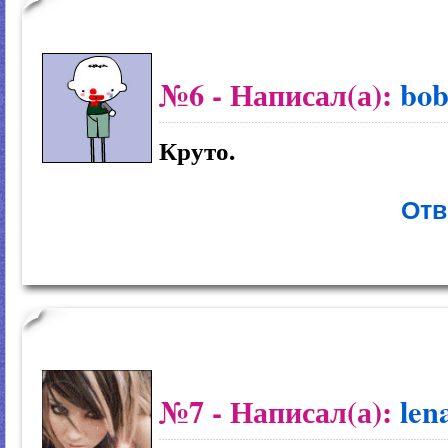
№6
- Написал(а):
bob
Круто.
Отв
№7
- Написал(а):
len