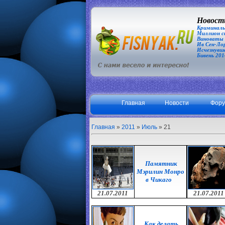
Новости
Криминаль
Миллион сп
Виноваты З
Ив Сен-Лор
Исчезнувша
Бивень 201
Главная
Новости
Фор
Главная
»
2011
»
Июль
»
21
Памятник
Мэрилин Монро
в Чикаго
21.07.2011
21.07.2011
Как делать