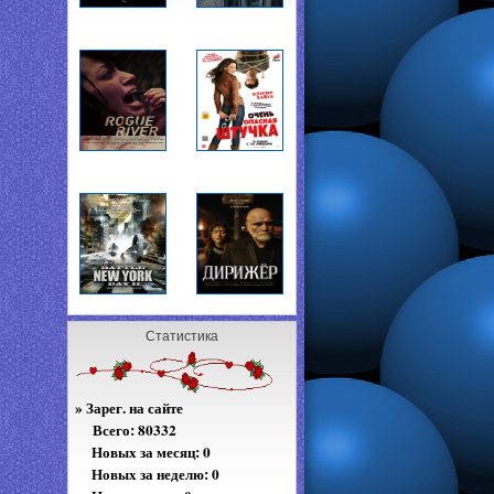
Статистика
»
Зарег. на сайте
Всего:
80332
Новых за месяц: 0
Новых за неделю: 0