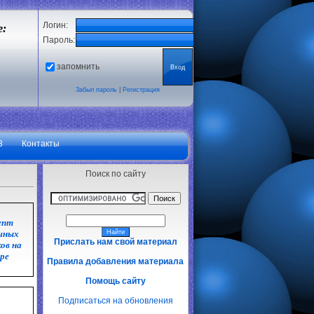
Логин:
е:
Пароль:
запомнить
Забыл пароль
|
Регистрация
3
Контакты
Поиск по сайту
епт
шных
Прислать нам свой материал
ов на
ре
Правила добавления материала
Помощь сайту
Подписаться на обновления