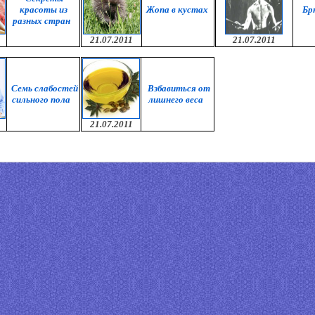
красоты из
Жопа в кустах
Бр
разных стран
21.07.2011
21.07.2011
Семь слабостей
Bзбавиться от
сильного пола
лишнего веса
21.07.2011