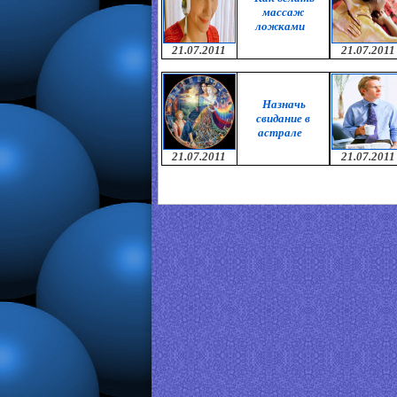
массаж
ложками
21.07.2011
21.07.2011
Назначь
свидание в
астрале
21.07.2011
21.07.2011