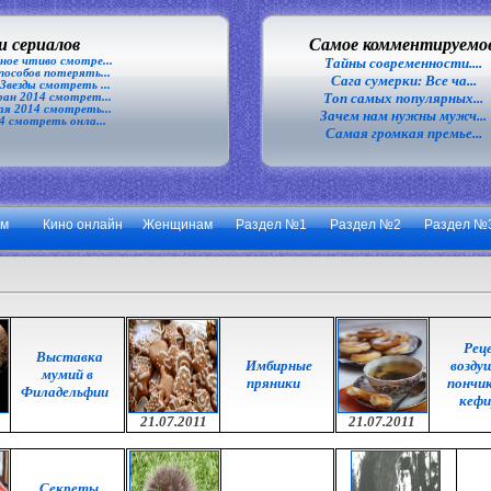
 сериалов
Самое комментируемо
ное чтиво смотре...
Тайны современности....
особов потерять...
Сага сумерки: Все ча...
везды смотреть ...
Топ самых популярных...
ан 2014 смотрет...
я 2014 смотреть...
Зачем нам нужны мужч...
4 смотреть онла...
Самая громкая премье...
ум
Кино онлайн
Женщинам
Раздел №1
Раздел №2
Раздел №
Рец
Выставка
Имбирные
возду
мумий в
пряники
пончик
Филадельфии
кефи
21.07.2011
21.07.2011
Секреты