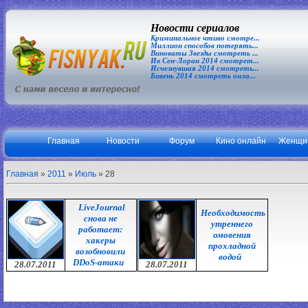
Новости сериалов
Криминальное чтиво смотре...
Миллион способов потерять...
Виноваты Звезды смотреть ...
Ив Сен-Лоран 2014 смотрет...
Исчезнувшая 2014 смотреть...
Бивень 2014 смотреть онла...
Главная
Новости
Форум
Кино онлайн
Женщи
Главная
»
2011
»
Июль
»
28
LiveJournal
Необходимость
снова не
утреннего
работает:
омовения
хакеры
прохладной
возобновили
водой
DDoS-атаки
28.07.2011
28.07.2011