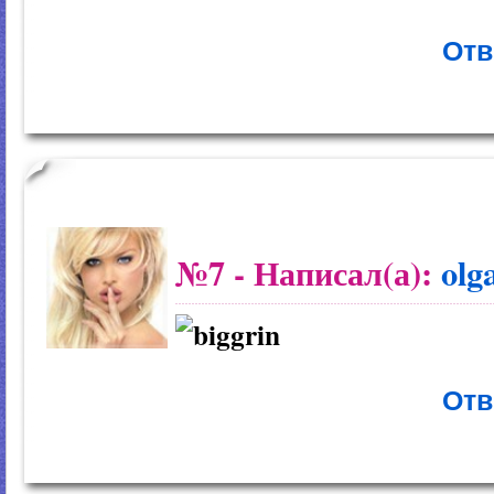
Отв
№7
- Написал(а):
olg
Отв