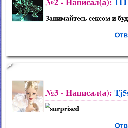
№2
- Написал(а):
111
Занимайтесь сексом и буд
Отв
№3
- Написал(а):
Tj
Отв