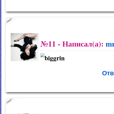
№11
- Написал(а):
m
Отв