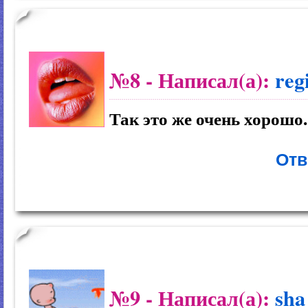
№8
- Написал(а):
reg
Так это же очень хорошо.
Отв
№9
- Написал(а):
sha