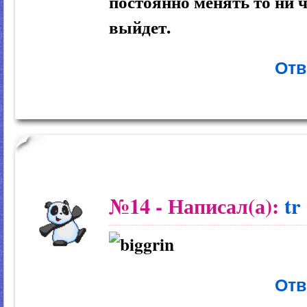
постоянно менять то ни ч
выйдет.
Отв
№14
- Написал(а):
tr
Отв