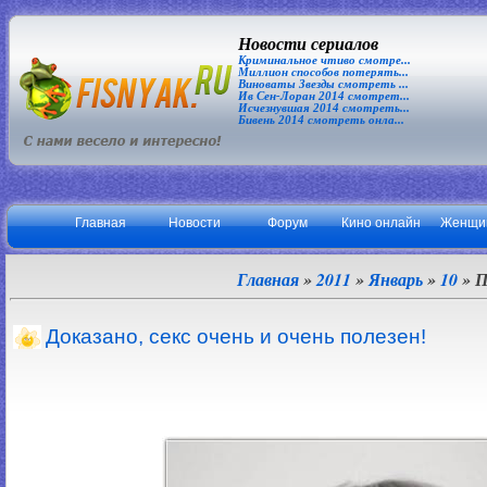
Новости сериалов
Криминальное чтиво смотре...
Миллион способов потерять...
Виноваты Звезды смотреть ...
Ив Сен-Лоран 2014 смотрет...
Исчезнувшая 2014 смотреть...
Бивень 2014 смотреть онла...
Главная
Новости
Форум
Кино онлайн
Женщи
Главная
»
2011
»
Январь
»
10
» П
Доказано, секс очень и очень полезен!