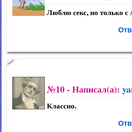
Люблю секс, но только 
Отв
№10
- Написал(а):
ya
Классно.
Отв