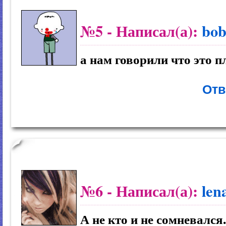
№5
- Написал(а):
bob
а нам говорили что это п
Отв
№6
- Написал(а):
len
А не кто и не сомневался.