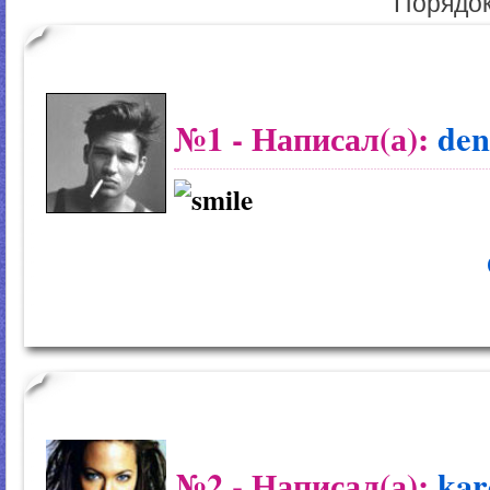
Порядок
№1
- Написал(а):
den
№2
- Написал(а):
kar