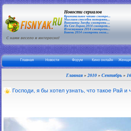
Новости сериалов
Криминальное чтиво смотре...
Миллион способов потерять...
Виноваты Звезды смотреть ...
Ив Сен-Лоран 2014 смотрет...
Исчезнувшая 2014 смотреть...
Бивень 2014 смотреть онла...
Главная
Новости
Форум
Кино онлайн
Женщи
Главная
»
2010
»
Сентябрь
»
1
Господи, я бы хотел узнать, что такое Рай и 