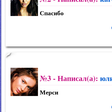
Спасибо
№3
- Написал(а):
юл
Мерси