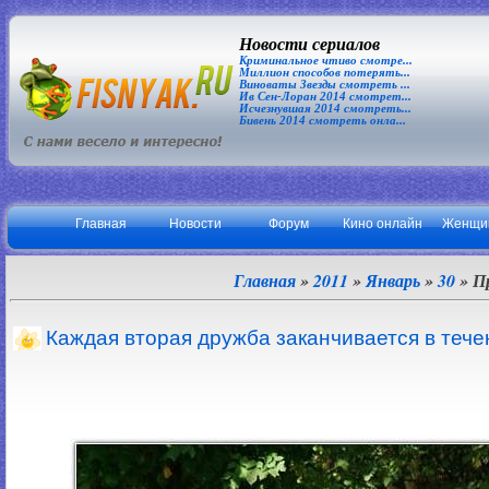
Новости сериалов
Криминальное чтиво смотре...
Миллион способов потерять...
Виноваты Звезды смотреть ...
Ив Сен-Лоран 2014 смотрет...
Исчезнувшая 2014 смотреть...
Бивень 2014 смотреть онла...
Главная
Новости
Форум
Кино онлайн
Женщи
Главная
»
2011
»
Январь
»
30
» П
Каждая вторая дружба заканчивается в тече