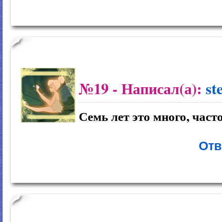
№19
- Написал(а):
st
Семь лет это много, част
Отв