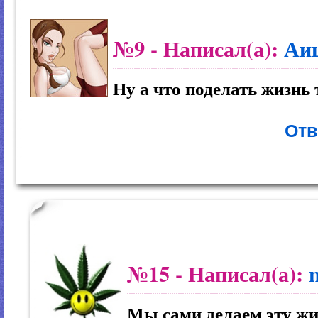
№9
- Написал(а):
Аи
Ну а что поделать жизнь 
Отв
№15
- Написал(а):
Мы сами делаем эту жи