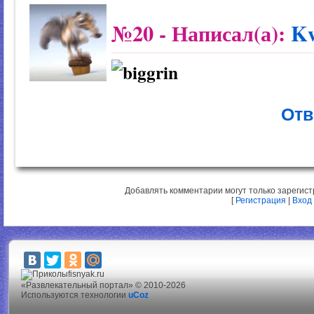
№20
- Написал(а):
K
Отв
Добавлять комментарии могут только зарегис
[
Регистрация
|
Вход
fisnyak.ru
«Развлекательный портал» © 2010-2026
Используются технологии
uCoz