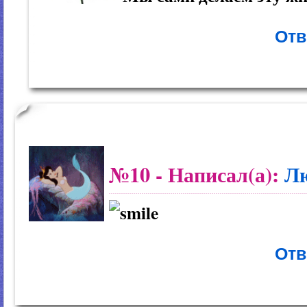
Отв
№10
- Написал(а):
Л
Отв