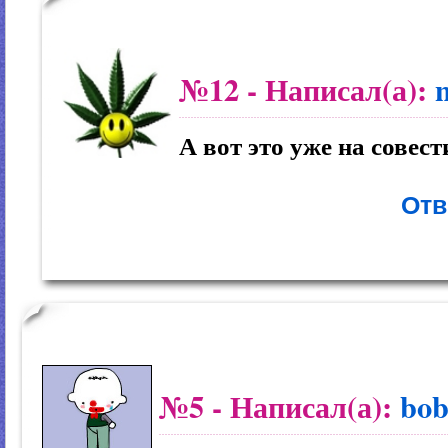
№12
- Написал(а):
А вот это уже на совес
Отв
№5
- Написал(а):
bob