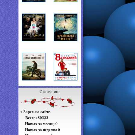
Статистика
»
Зарег. на сайте
Всего:
80332
Новых за месяц: 0
Новых за неделю: 0