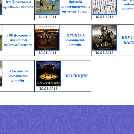
изобретения в
дружба
рабо
криминалистике
заканчивается в
чинов
течение 7 лет
30.01.2011
30.01.2011
100 фактов о
ПРОЦЕСС
ВИР-
тяжелой
смотреть
НАР
мужской жизни
онлайн
30.01.2011
30.01.2011
Носители
смотреть
ЭВОЛЮЦИЯ
онлайн
30.01.2011