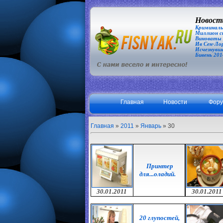
Новости
Криминаль
Миллион сп
Виноваты З
Ив Сен-Лор
Исчезнувша
Бивень 201
Главная
Новости
Фор
Главная
»
2011
»
Январь
»
30
Принтер
для...оладий.
30.01.2011
30.01.2011
20 глупостей,