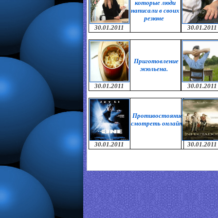
которые люди
написали в своих
резюме
30.01.2011
30.01.2011
Приготовление
жюльена.
30.01.2011
30.01.2011
Противостояние
смотреть онлайн
30.01.2011
30.01.2011