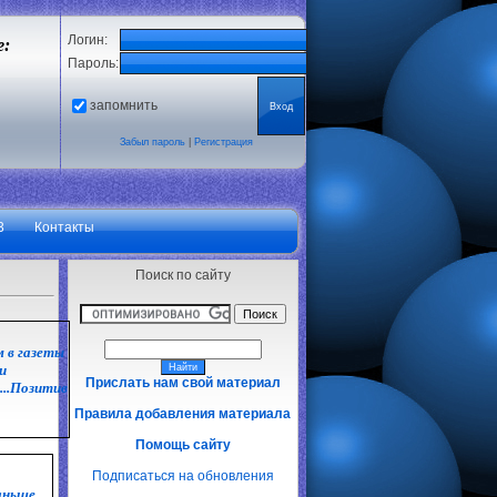
Логин:
е:
Пароль:
запомнить
Забыл пароль
|
Регистрация
3
Контакты
Поиск по сайту
м в газеты
и
Прислать нам свой материал
..Позитив
Правила добавления материала
Помощь сайту
Подписаться на обновления
аньше