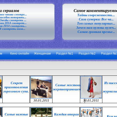
 сериалов
Самое комментируемо
ное чтиво смотре...
Тайны современности....
особов потерять...
Сага сумерки: Все ча...
везды смотреть ...
Топ самых популярных...
ан 2014 смотрет...
я 2014 смотреть...
Зачем нам нужны мужч...
4 смотреть онла...
Самая громкая премье...
ум
Кино онлайн
Женщинам
Раздел №1
Раздел №2
Раздел №
Секрет
Из писе
Самые жестокие
приготовления
жертвоприношения
горохового супа.
журналы.
30.01.2011
30.01.2011
Самые важные
Каждая вторая
Кем р