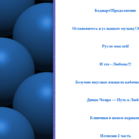
Бодиарт!Продолжение
Остановитесь и услышьте музыку!Эк
Русло мыслей!
И это - Любовь!!!
Безумно вкусные языки из кабачк
Дипак Чопра — Путь к Люб
Блинчики в новом вариан
Иллюзии 2 часть