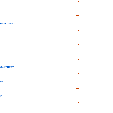
спериме...
ов!Рецепт
ви!
те