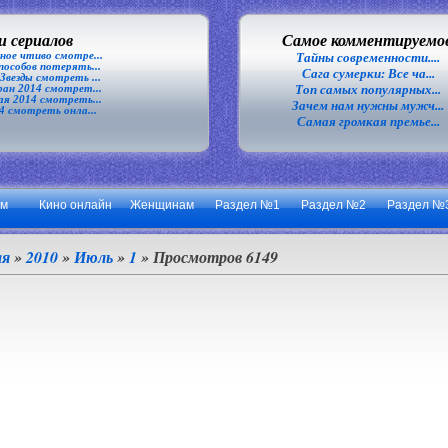
 сериалов
Самое комментируемо
ное чтиво смотре...
Тайны современности....
особов потерять...
Сага сумерки: Все ча...
везды смотреть ...
Топ самых популярных...
ан 2014 смотрет...
я 2014 смотреть...
Зачем нам нужны мужч...
4 смотреть онла...
Самая громкая премье...
ум
Кино онлайн
Женщинам
Раздел №1
Раздел №2
Раздел №
ая
»
2010
»
Июль
»
1
» Просмотров 6149