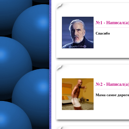
№1
- Написал(а
Спасибо
№2
- Написал(а
Мама самое дорого