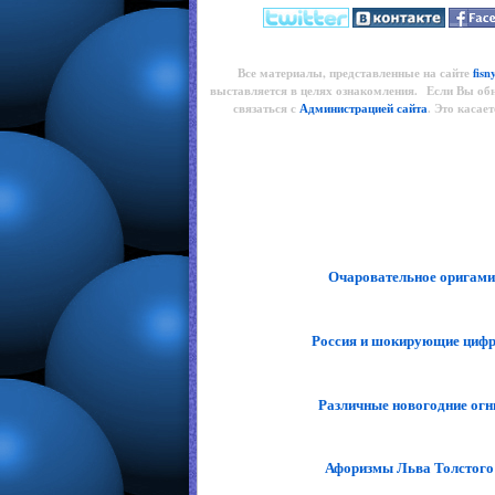
Все материалы, представленные на сайте
fisn
выставляется в целях ознакомления. Если Вы об
связаться с
Администрацией сайта
. Это касае
Очаровательное оригами
Россия и шокирующие циф
Различные новогодние огн
Афоризмы Льва Толстого