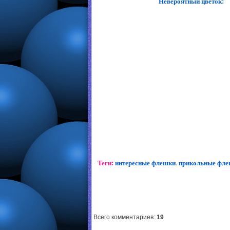
Невероятный цветок!
Теги:
интересные флешки
,
прикольные фл
Всего комментариев
:
19