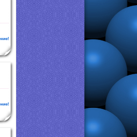
ение!
ение!