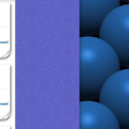
ение!
ение!