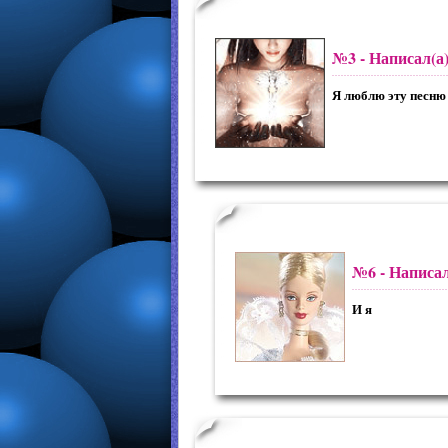
№3
- Написал(а
Я люблю эту песню
№6
- Написал
И я