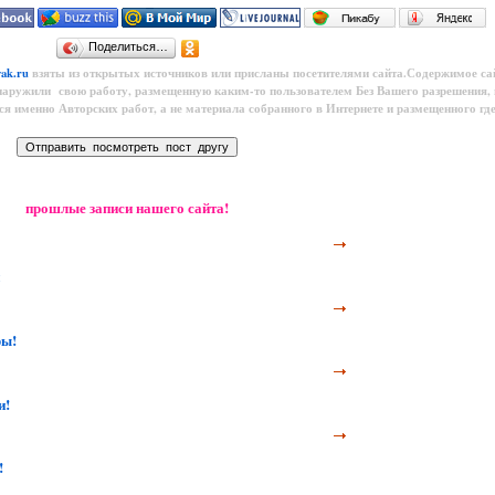
Поделиться…
yak.ru
взяты из открытых источников или присланы посетителями сайта.Содержимое са
наружили свою работу, размещенную каким-то пользователем
Без Вашего разрешения,
тся именно Авторских работ, а не материала собранного в Интернете и размещенного где
прошлые записи нашего сайта!
ры!
и!
!