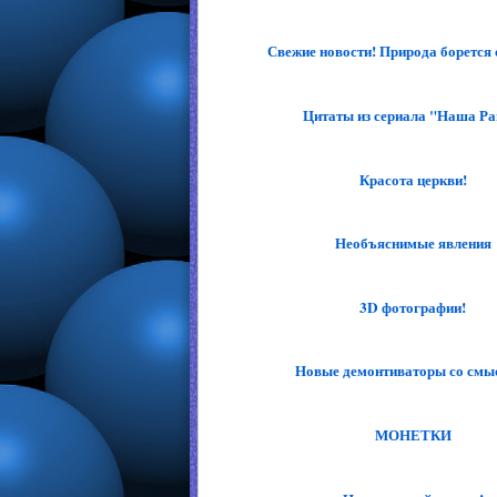
Свежие новости! Природа борется с
Цитаты из сериала "Наша Р
Красота церкви!
Необъяснимые явления
3D фотографии!
Новые демонтиваторы со смы
МОНЕТКИ