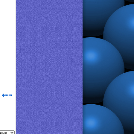
а
,
флеш