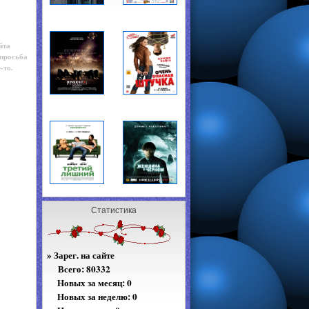
йта
 просьба
-то.
Статистика
»
Зарег. на сайте
Всего:
80332
Новых за месяц: 0
Новых за неделю: 0