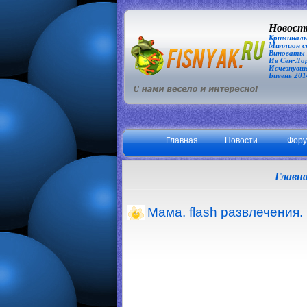
Новости
Криминаль
Миллион сп
Виноваты З
Ив Сен-Лор
Исчезнувша
Бивень 201
Главная
Новости
Фор
Главн
Мама. flash развлечения.