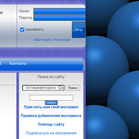
Логин:
е:
Пароль:
запомнить
Забыл пароль
|
Регистрация
3
Контакты
Поиск по сайту
Прислать нам свой материал
Правила добавления материала
Помощь сайту
Подписаться на обновления