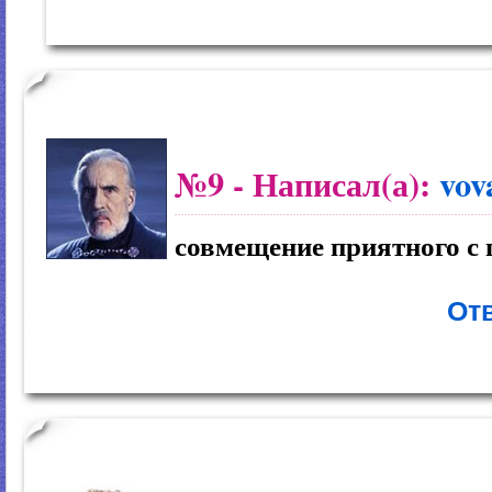
№9
- Написал(а):
vov
совмещение приятного с 
Отв