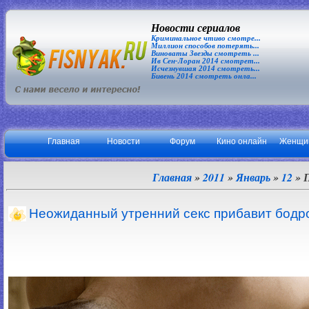
Новости сериалов
Криминальное чтиво смотре...
Миллион способов потерять...
Виноваты Звезды смотреть ...
Ив Сен-Лоран 2014 смотрет...
Исчезнувшая 2014 смотреть...
Бивень 2014 смотреть онла...
Главная
Новости
Форум
Кино онлайн
Женщи
Главная
»
2011
»
Январь
»
12
» 
Неожиданный утренний секс прибавит бодр