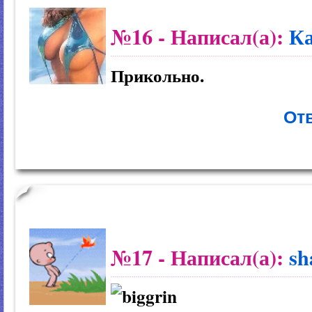
№16
- Написал(а):
К
Прикольно.
Отв
№17
- Написал(а):
sh