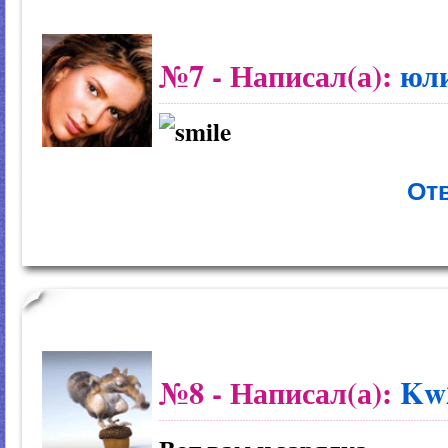
№7
- Написал(а):
юл
Отв
№8
- Написал(а):
Kw