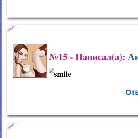
№15
- Написал(а):
А
Отв