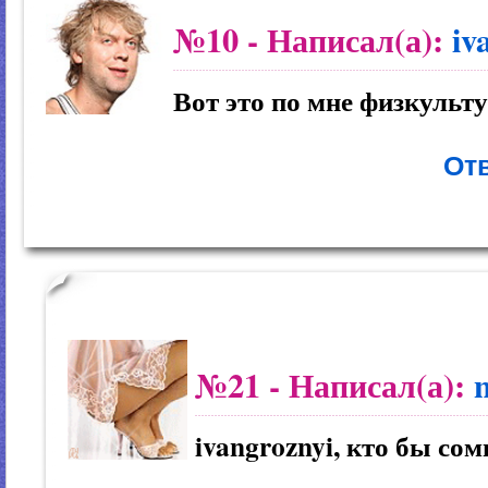
№10
- Написал(а):
iv
Вот это по мне физкульту
Отв
№21
- Написал(а):
ivangroznyi, кто бы сом