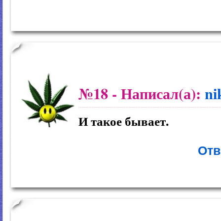
№18
- Написал(а):
ni
И такое бывает.
Отв