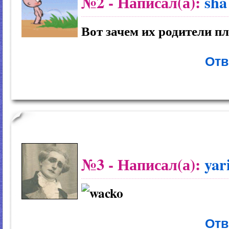
№2
- Написал(а):
sha
Вот зачем их родители пл
Отв
№3
- Написал(а):
yar
Отв