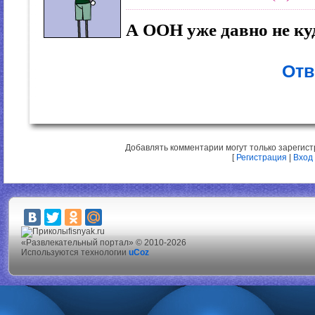
А ООН уже давно не куд
Отв
Добавлять комментарии могут только зарегис
[
Регистрация
|
Вход
fisnyak.ru
«Развлекательный портал» © 2010-2026
Используются технологии
uCoz