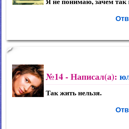
Я не понимаю, зачем так 
Отв
№14
- Написал(а):
ю
Так жить нельзя.
Отв