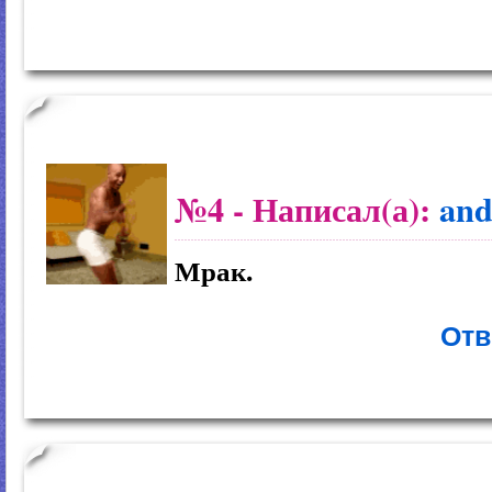
№4
- Написал(а):
and
Мрак.
Отв