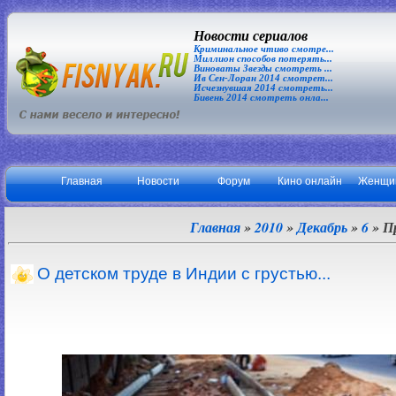
Новости сериалов
Криминальное чтиво смотре...
Миллион способов потерять...
Виноваты Звезды смотреть ...
Ив Сен-Лоран 2014 смотрет...
Исчезнувшая 2014 смотреть...
Бивень 2014 смотреть онла...
Главная
Новости
Форум
Кино онлайн
Женщи
Главная
»
2010
»
Декабрь
»
6
» П
О детском труде в Индии с грустью...