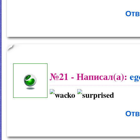
Отв
№21
- Написал(а):
eg
Отв