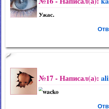
№16
- Написал(а):
ka
Ужас.
Отв
№17
- Написал(а):
al
Отв