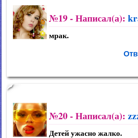
№19
- Написал(а):
kr
мрак.
Отв
№20
- Написал(а):
zz
Детей ужасно жалко.