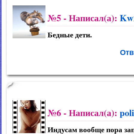
№5
- Написал(а):
Kw
Бедные дети.
Отв
№6
- Написал(а):
pol
Индусам вообще пора зап