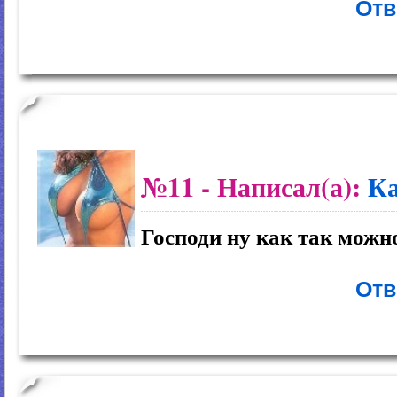
Отв
№11
- Написал(а):
К
Господи ну как так можн
Отв