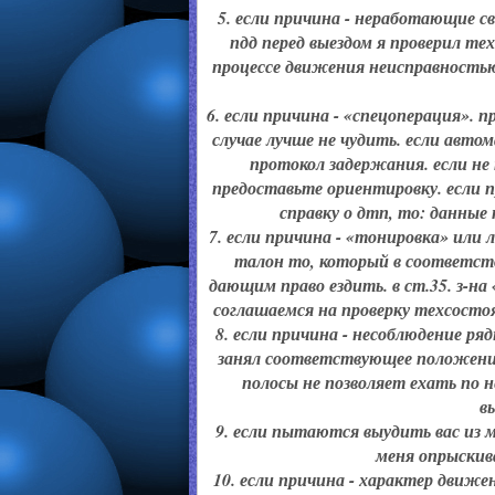
5. если причина - неработающие с
пдд перед выездом я проверил тех
процессе движения неисправностью,
6. если причина - «спецоперация».
случае лучше не чудить. если авто
протокол задержания. если не 
предоставьте ориентировку. если 
справку о дтп, то: данные
7. если причина - «тонировка» или 
талон то, который в соответст
дающим право ездить. в ст.35. з-н
соглашаемся на проверку техсостоян
8. если причина - несоблюдение ряд
занял соответствующее положение
полосы не позволяет ехать по 
в
9. если пытаются выудить вас из 
меня опрыскива
10. если причина - характер движе