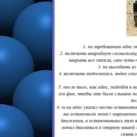
1. по требованию идпс о
2. включить аварийную сигнализа
закрыть все стекла, свое чуть
3. не выходить из
4. включить видеозапись. видео сн
5. после того, как идпс, подойдя к
его фио, чтобы это было слышно на
до
6. если идпс указал место остановки
вы остановили меня с нарушением
движения, а остановившись тут я
начал двигаться в сторону вашей
снять 