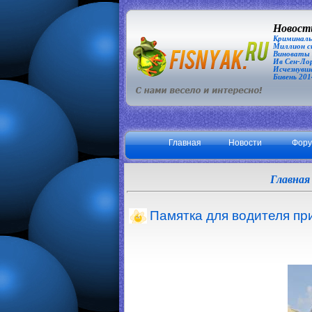
Новости
Криминаль
Миллион сп
Виноваты З
Ив Сен-Лор
Исчезнувша
Бивень 201
Главная
Новости
Фор
Главная
Памятка для водителя пр