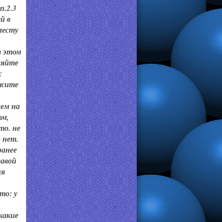
п.2.3
й в
месту
в этом
ляйте
:
ажите
аем на
ом,
то. не
 нет.
ранее
равой
ия
то: у
какие