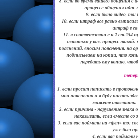
8. если во время вашего общения с 
процессе общения идпс 
9. если было видео, то:
10. если штраф все равно выписал
штраф в га
11. в соответствии с ч.2 ст.254 
остаться у вас. процесс такой: 
пояснений. вносим пояснения. на о
подписываем на копии, что копи
передать ему копию, чтоб
тепер
1. если просят написать в протокол
мои пояснения и я буду писать зд
можете ответить: я
2. если причина - нарушение знака 
наказывать, если вместе со
3. если вас поймали на «фен» то: со
уже был пр
4. если вас поймали 