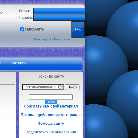
Логин:
е:
Пароль:
запомнить
Забыл пароль
|
Регистрация
3
Контакты
Поиск по сайту
Прислать нам свой материал
Правила добавления материала
Помощь сайту
Подписаться на обновления