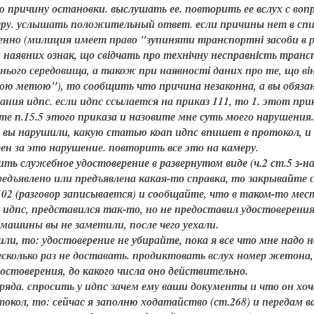
ю причину остановки. выслушать ее. повторить ее вслух с воп
еру. услышать положительный ответ. если причины нет в спи
менно (милиция имеет право "зупиняти транспортні засоби в р
 наявних ознак, що свідчать про технічну несправність тран
ього середовища, а також при наявності даних про те, що ві
ою метою"), то сообщить что причина незаконна, а вы обяза
ния идпс. если идпс ссылается на приказ 111, то 1. этот прик
те п.15.5 этого приказа и назовите мне суть моего нарушения.
ил вы нарушили, какую статью коап идпс впишет в протокол, и
н за это нарушение. повторить все это на камеру.
ть служебное удостоверение в развернутом виде (ч.2 ст.5 з-на
редъявлено или предъявлена какая-то справка, то закрывайте 
102 (разговор записывается) и сообщайте, что в таком-то мест
идпс, представился так-то, но не предоставил удостоверения
машины вы не заметили, после чего уехали.
или, то: удостоверение не убирайте, пока я все что мне надо н
сколько раз не доставать. продиктовать вслух номер жетона,
стоверения, до какого числа оно действительно.
аряда. спросить у идпс зачем ему ваши документы и что он хоч
окол, то: сейчас я заполню ходатайство (ст.268) и передам в