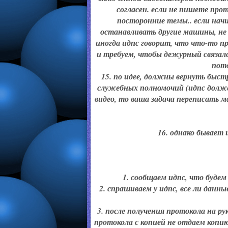
согласен. если не пишете прот
посторонние темы.. если нач
останавливать другие машины, не
иногда идпс говорит, что что-то пр
и требуем, чтобы дежурный связал
пото
15. по идее, должны вернуть быст
служебных полномочий (идпс долже
видео, то ваша задача переписать м
16. однако бывает 
1. сообщаем идпс, что будем
2. спрашиваем у идпс, все ли данны
3. после получения протокола на рук
протокола с копией не отдаем копи