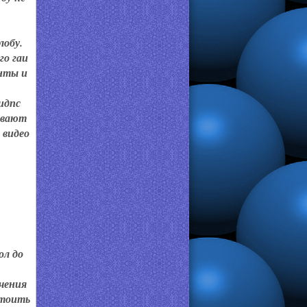
лобу.
го гаи
нты и
идпс
ывают
 видео
ол до
учения
стоить