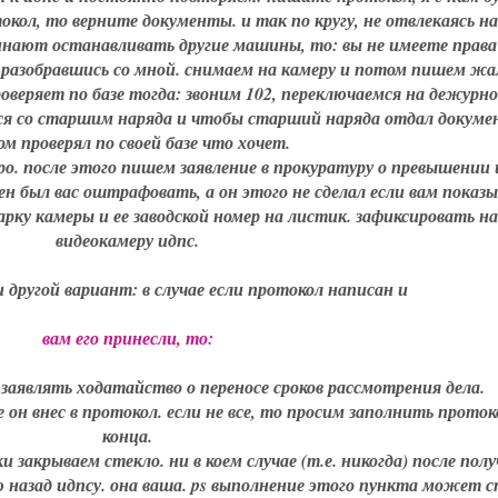
окол, то верните документы. и так по кругу, не отвлекаясь на
инают останавливать другие машины, то: вы не имеете права
 разобравшись со мной. снимаем на камеру и потом пишем жа
оверяет по базе тогда: звоним 102, переключаемся на дежурно
ся со старшим наряда и чтобы старший наряда отдал докуме
м проверял по своей базе что хочет.
ро. после этого пишем заявление в прокуратуру о превышении 
н был вас оштрафовать, а он этого не сделал если вам показ
арку камеры и ее заводской номер на листик. зафиксировать на
видеокамеру идпс.
и другой вариант: в случае если протокол написан и
вам его принесли, то:
 заявлять ходатайство о переносе сроков рассмотрения дела.
е он внес в протокол. если не все, то просим заполнить проток
конца.
и закрываем стекло. ни в коем случае (т.е. никогда) после пол
ю назад идпсу. она ваша. ps выполнение этого пункта может 