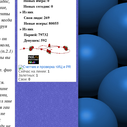
Новых вчера: 0
идпс,
Новых сегодня: 0
ние,
»
Из них
менты
Свои люди: 269
 когда
Новые юзеры: 80055
ируя
»
Из них
Парней: 79732
» он
Девушек: 592
кола,
п.2.1)
ны вы
е. фио
Сейчас на линии:
1
Залетных:
1
Свои:
0
ся.
шине
ами,
ул мне
я гаи
 не
с
ду не