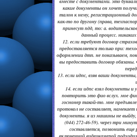
вместе с документами. это буквал
какие документы он хочет получи
талон к нему, регистрационный до
как-то по другому (права, техпаспор
принесут пдд, то: а. водительско
данный процесс. никаких
12. если требуют договор страхов
предоставляется только при: техо
оформлении дтп. не показываем, пок
вы предоставить договор обязаны.
перед
13. если идпс, взяв ваши документы
14. если идпс взял документы и
повторить это фио вслух. мое фио
госномер такой-то. мне предъявл
протокол не составляет, намекает 
документы. я из машины не выйду,
(044) 272-46-59). через три мину
составляется, позвонить еще р
включенной видеокамерой подходим