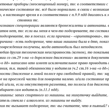
ветовые приборы (неосвещенный номер), то: в соответствии с 
ническое состояние тс. всё было нормально. в связи с возникше
 в настоящее время я в соответствии с п.9.9 пдд двигаюсь к 
стоянки тс.
 признаком спецоперации являются бронежилеты и автоматы. 
матов нет, то: если вы меня в чем-то подозреваете, то состав
подозреваете, то я поехал. если причина - «ориентировка», то
причина - есть подозрение, что ваша машина была в дтп, пок
 повреждения получены, когда автомобиль был неподвижен.
любая другая техническая неисправность (ксенон), то показыв
вии со ст.29 з-на «о дорожном движении» является документ
а «о дд» написано кто имеет исключительное право проводить 
ия, т.к. такой обязанности у водителя (ч.2 ст.16 з-на «о дд»)
ности (движение в левой полосе при свободной правой), то: за
 на проезжей части для поворота налево. и/или состояние п
ней и/или, если отсутствует разметка, то полосы для движен
ыбирает сам водитель (п.11.1 пдд).
машины: запах спиртного из машины. на минуточку выйдите, 
тель стекла с алкоголем. из машины не выйду.
ния тс вызывает подозрение, то: вы считаете, что я пьяный? 