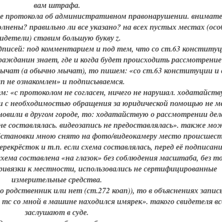
вам штрафа.
ание протокола об административном правонарушении. внимат
олнены? правильно ли все указано? на всех пустых местах (ос
видетели) ставим большую букву z.
одписей: под комментарием и под тем, что со ст.63 конститу
гражданин знает, где и когда будет происходить рассмотрение
мычат (а обычно мычат), то пишем: «со ст.63 конституции и 
ап не ознакомлен» и подписываемся.
ем: «с протоколом не согласен, ничего не нарушал. ходатайств
зи с необходимостью обращения за юридической помощью не ме
ановили в другом городе, то: ходатайствую о рассмотрении дел
не составлялась. видеозапись не предоставлялась». также мо
 обстановки мною снято на фото/видеокамеру место происшест
рекрёсток и т.п. если схема составлялась, перед её подписан
схема составлена «на глазок» без соблюдения масштаба, без т
привязки к местности, использовались не сертифицированные
измерительные средства.
но родственник или нет (ст.272 коап)), то в объяснениях запи
е тс со мной в машине находился имярек». такого свидетеля вс
заслушают в суде.