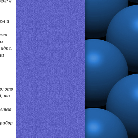
ол: в
ол и
лжен
их
 идпс.
ли
о: это
й, то
ельзя
прибор