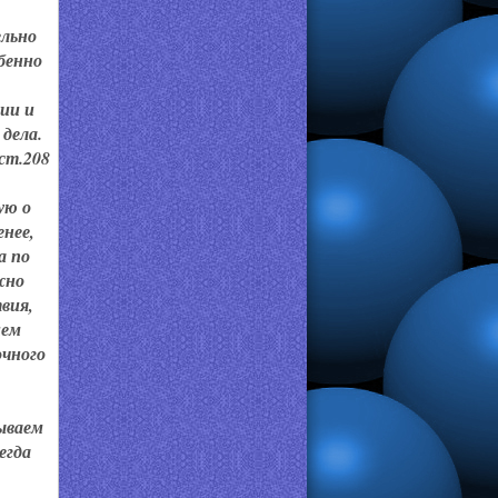
ельно
обенно
ции и
 дела.
ст.208
ую о
нее,
а по
жно
вия,
ием
очного
сываем
егда