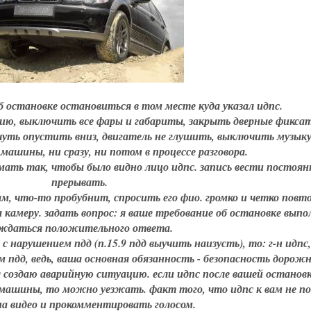
б остановке остановиться в том месте куда указал идпс.
цию, выключить все фары и габариты, закрыть дверные фикса
-чуть опустить вниз, двигатель не глушить, выключить музыку
 машины, ни сразу, ни потом в процессе разговора.
имать так, чтобы было видно лицо идпс. запись вести постоянн
прерывать.
 вам, что-то пробубнит, спросить его фио. громко и четко пов
 камеру. задать вопрос: я ваше требование об остановке выпо
ждаться положительного ответа.
 с нарушением пдд (п.15.9 пдд выучить наизусть), то: г-н идпс,
 пдд, ведь, ваша основная обязанность - безопасность дорожн
 создаю аварийную ситуацию. если идпс после вашей остановк
 машины, то можно уезжать. факт того, что идпс к вам не п
на видео и прокомментировать голосом.