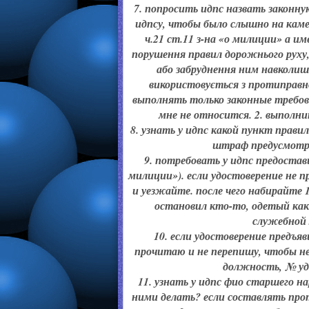
7. попросить идпс назвать законну
идпсу, чтобы было слышно на кам
ч.21 ст.11 з-на «о милиции» а и
порушення правил дорожнього руху,
або забруднення ним навколишн
використовується з протиправн
выполнять только законные требова
мне не относится. 2. выполни
8. узнать у идпс какой пункт прав
штраф предусмотре
9. потребовать у идпс предостави
милиции»). если удостоверение не п
и уезжайте. после чего набирайте 
остановил кто-то, одетый как 
служебной 
10. если удостоверение предъяв
прочитаю и не перепишу, чтобы не
должность, № удо
11. узнать у идпс фио старшего н
ними делать? если составлять прот