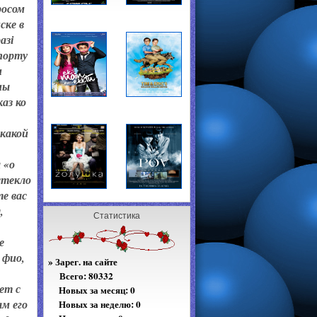
росом
ске в
азі
спорту
н
ны
аз ко
 какой
 «о
стекло
е вас
,
Статистика
е
 фио,
»
Зарег. на сайте
Всего:
80332
ет с
Новых за месяц: 0
ам его
Новых за неделю: 0