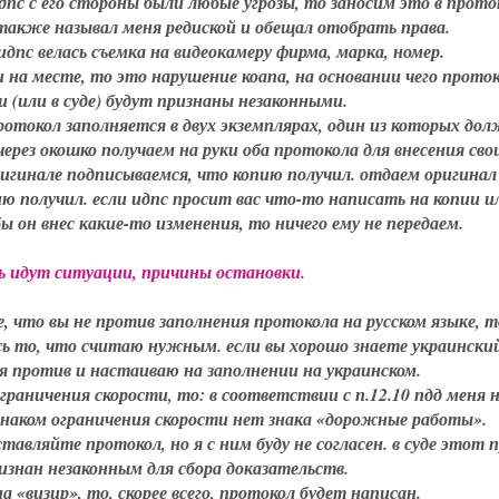
идпс с его стороны были любые угрозы, то заносим это в проток
также называл меня редиской и обещал отобрать права.
 идпс велась съемка на видеокамеру фирма, марка, номер.
и на месте, то это нарушение коапа, на основании чего проток
и (или в суде) будут признаны незаконными.
протокол заполняется в двух экземплярах, один из которых до
через окошко получаем на руки оба протокола для внесения сво
ригинале подписываемся, что копию получил. отдаем оригинал
ю получил. если идпс просит вас что-то написать на копии и
ы он внес какие-то изменения, то ничего ему не передаем.
ь идут ситуации, причины остановки.
е, что вы не против заполнения протокола на русском языке, т
есь то, что считаю нужным. если вы хорошо знаете украински
 против и настаиваю на заполнении на украинском.
ограничения скорости, то: в соответствии с п.12.10 пдд меня н
 знаком ограничения скорости нет знака «дорожные работы».
ставляйте протокол, но я с ним буду не согласен. в суде этот 
изнан незаконным для сбора доказательств.
на «визир», то, скорее всего, протокол будет написан.