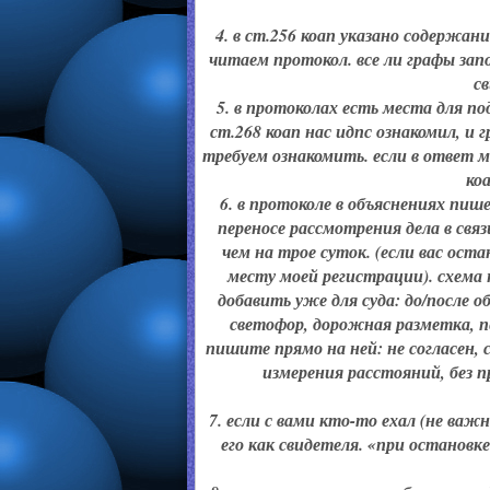
4. в ст.256 коап указано содерж
читаем протокол. все ли графы зап
с
5. в протоколах есть места для п
ст.268 коап нас идпс ознакомил, и 
требуем ознакомить. если в ответ 
ко
6. в протоколе в объяснениях пиш
переносе рассмотрения дела в свя
чем на трое суток. (если вас ост
месту моей регистрации). схема 
добавить уже для суда: до/после
светофор, дорожная разметка, пе
пишите прямо на ней: не согласен, 
измерения расстояний, без 
7. если с вами кто-то ехал (не важ
его как свидетеля. «при остановк