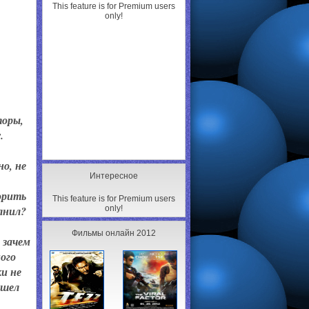
This feature is for Premium users
only!
торы,
.
о, не
Интересное
торить
This feature is for Premium users
лнил?
only!
Фильмы онлайн 2012
 зачем
ого
и не
ошел