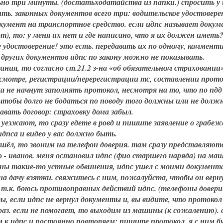
ьно три минуты. (достатьходатайства из папки.) спросить у 
ть. законных документов всего три: водительское удостовере
кумент на транспортное средство. если идпс называет доку
т), то: у меня их нет и где написано, что я их должен иметь?
е удостоверение! это есть. передавать их по одному, коммент
 других документов идпс по закону можно не показывать.
ания, то согласно ст.21.2 з-на «об обязательном страховании
смотре, регистрации/перерегистрации тс, составлении прото
а не начнут заполнять протокол, несмотря на то, что по пдд (
 чтобы долго не бодаться по поводу того должны или не долж
авать договор: страховку дома забыл.
, уезжают, то сразу едете в ровд и пишите заявление о грабеж
идпса и видео у вас должно быть.
 ушёл, то звоним на телефон доверия. там сразу представляют
 - иванов. меня остановил идпс (фио старшего наряда) на ма
ены такие-то устные обвинения, идпс ушел с моими документ
на дачу взятки. свяжитесь с ним, пожалуйста, чтобы он верн
 т.к. боюсь противоправных действий идпс. (телефоны довери
ты, если идпс не вернул документы и, вы видите, что протокол
аз. если не помогает, то выходим из машины (к сожалению). 
 к идпс и постоянно повторяем: пишите протокол, я с ним бу