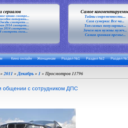
 сериалов
Самое комментируемо
ное чтиво смотре...
Тайны современности....
особов потерять...
Сага сумерки: Все ча...
везды смотреть ...
Топ самых популярных...
ан 2014 смотрет...
я 2014 смотреть...
Зачем нам нужны мужч...
4 смотреть онла...
Самая громкая премье...
ум
Кино онлайн
Женщинам
Раздел №1
Раздел №2
Раздел №
»
2011
»
Декабрь
»
1
» Просмотров 11796
и общении с сотрудником ДПС