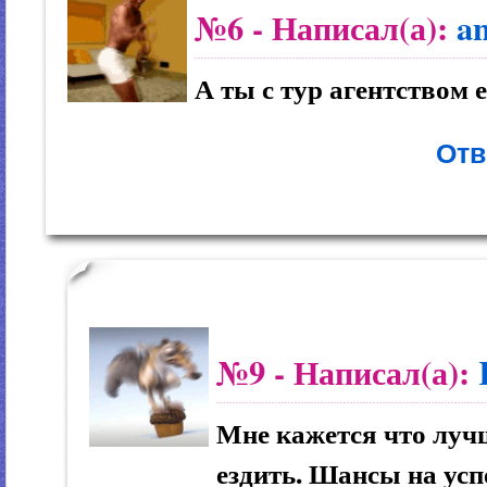
№6
- Написал(а):
a
А ты с тур агентством 
Отв
№9
- Написал(а):
Мне кажется что лучш
ездить. Шансы на усп