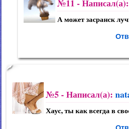
№11
- Написал(а)
А может засранск лу
Отв
№5
- Написал(а):
nat
Хаус, ты как всегда в сво
Отв