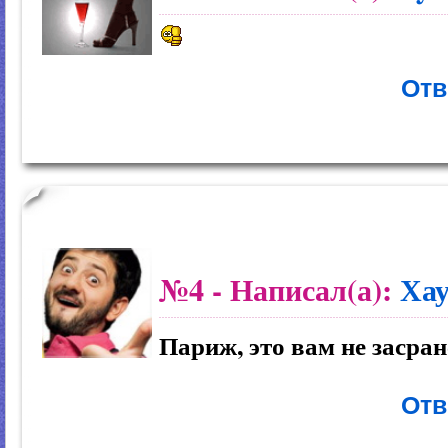
Отв
№4
- Написал(а):
Хау
Париж, это вам не засран
Отв