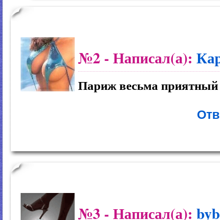
№2
- Написал(а):
Ка
Париж весьма приятный 
Отв
№3
- Написал(а):
byb