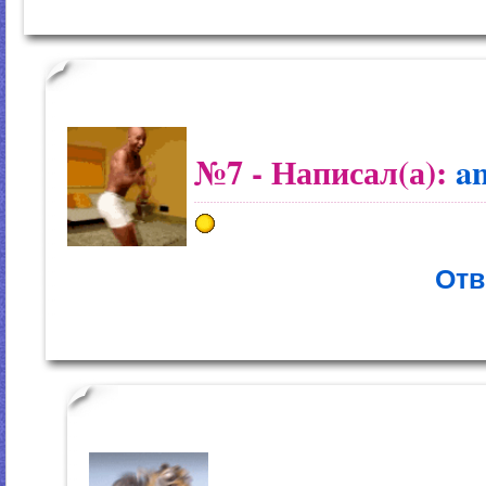
№7
- Написал(а):
a
Отв