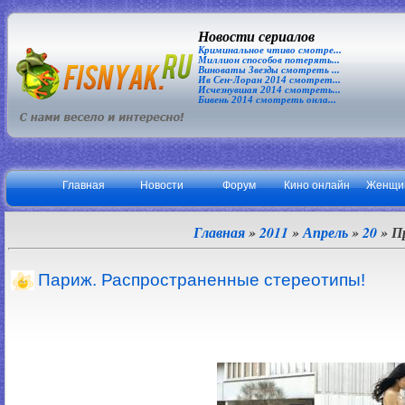
Новости сериалов
Криминальное чтиво смотре...
Миллион способов потерять...
Виноваты Звезды смотреть ...
Ив Сен-Лоран 2014 смотрет...
Исчезнувшая 2014 смотреть...
Бивень 2014 смотреть онла...
Главная
Новости
Форум
Кино онлайн
Женщи
Главная
»
2011
»
Апрель
»
20
» П
Париж. Распространенные стереотипы!