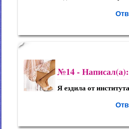
Отв
№14
- Написал(а)
Я ездила от института.
Отв