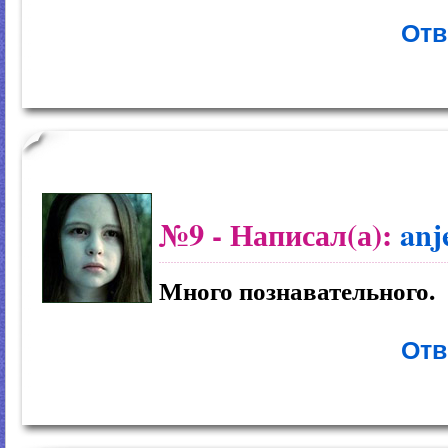
Отв
№9
- Написал(а):
anj
Много познавательного.
Отв