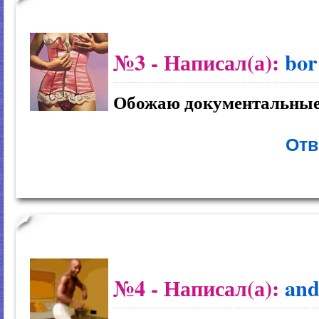
№3
- Написал(а):
bor
Обожаю документальные
Отв
№4
- Написал(а):
and