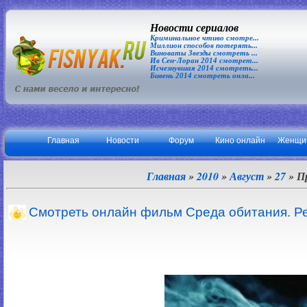
Новости сериалов
Криминальное чтиво смотре...
Миллион способов потерять...
Виноваты Звезды смотреть ...
Ив Сен-Лоран 2014 смотрет...
Исчезнувшая 2014 смотреть...
Бивень 2014 смотреть онла...
Главная
Новости
Форум
Кино онлайн
Женщи
Главная
»
2010
»
Август
»
27
» П
Смотреть онлайн фильм Среда обитания. Р