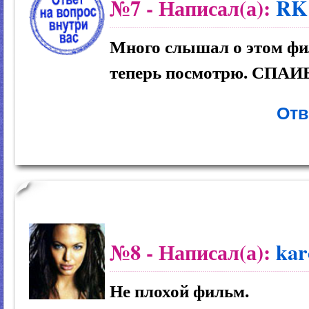
№7
- Написал(а):
RK
Много слышал о этом фил
теперь посмотрю. СПАИ
Отв
№8
- Написал(а):
kar
Не плохой фильм.