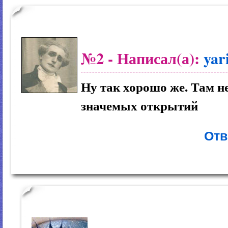
№2
- Написал(а):
yar
Ну так хорошо же. Там не
значемых открытий
Отв