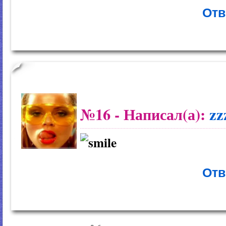
Отв
№16
- Написал(а):
zz
Отв