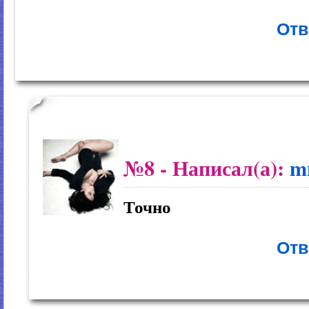
Отв
№8
- Написал(а):
m
Точно
Отв