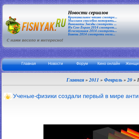
Новости сериалов
Криминальное чтиво смотре...
Миллион способов потерять...
Виноваты Звезды смотреть ...
Ив Сен-Лоран 2014 смотрет...
Исчезнувшая 2014 смотреть...
Бивень 2014 смотреть онла...
Главная
Новости
Форум
Кино онлайн
Женщи
Главная
»
2011
»
Февраль
»
20
» 
Ученые-физики создали первый в мире анти