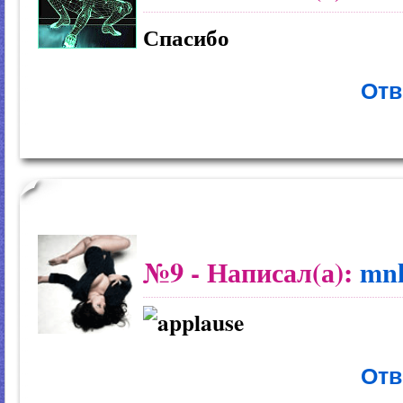
Спасибо
Отв
№9
- Написал(а):
mn
Отв