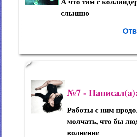
А что там с коллайде
слышно
Отв
№7
- Написал(а)
Работы с ним продо
молчать, что бы лю
волнение