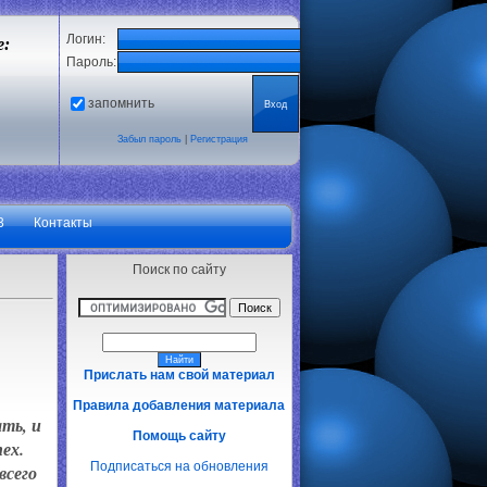
Логин:
е:
Пароль:
запомнить
Забыл пароль
|
Регистрация
3
Контакты
Поиск по сайту
Прислать нам свой материал
Правила добавления материала
ть, и
Помощь сайту
ех.
Подписаться на обновления
всего