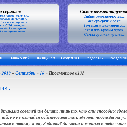
 сериалов
Самое комментируемо
ное чтиво смотре...
Тайны современности....
особов потерять...
Сага сумерки: Все ча...
везды смотреть ...
Топ самых популярных...
ан 2014 смотрет...
я 2014 смотреть...
Зачем нам нужны мужч...
4 смотреть онла...
Самая громкая премье...
ум
Кино онлайн
Женщинам
Раздел №1
Раздел №2
Раздел №
»
2010
»
Сентябрь
»
16
» Просмотров 6131
тчик
 друзьями советуй им делать лишь то, что они способны сдела
личий, но не пытайся действовать там, где нет надежды на усп
ться к твоему знаку Зодиака? За какой помощью к тебе чаще 