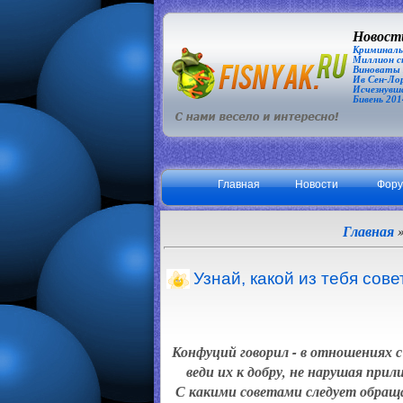
Новости
Криминаль
Миллион сп
Виноваты З
Ив Сен-Лор
Исчезнувша
Бивень 201
Главная
Новости
Фор
Главная
Узнай, какой из тебя сове
Конфуций говорил - в отношениях с
веди их к добру, не нарушая при
С какими советами следует обраща