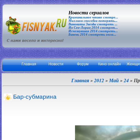
Новости сериалов
Криминальное чтиво смотре...
Миллион способов потерять...
Виноваты Звезды смотреть ...
Ив Сен-Лоран 2014 смотрет...
Исчезнувшая 2014 смотреть...
Бивень 2014 смотреть онла...
Главная
Новости
Форум
Кино онлайн
Женщи
Главная
»
2012
»
Май
»
24
» Пр
Бар-субмарина