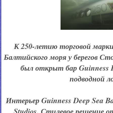
К
250
-летию торговой марк
Балтийского моря у берегов Сто
был открыт бар Guinness D
подводной ло
Интерьер
Guinness Deep Sea B
Studios. Стилевое решение